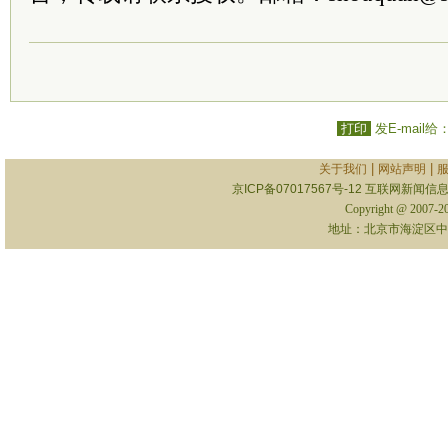
打印
发E-mail给
|
|
关于我们
网站声明
京ICP备07017567号-12
互联网新闻信息服
Copyright @ 2007-
地址：北京市海淀区中关村