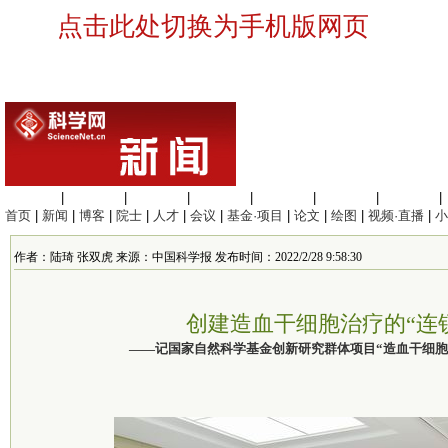
点击此处切换为手机版网页
生命科学
|
医学科学
|
化学科学
|
工程材料
|
信息科学
|
地球科学
|
数理科学
|
首页
|
新闻
|
博客
|
院士
|
人才
|
会议
|
基金·项目
|
论文
|
绘图
|
视频·直播
|
小
作者：陆琦 张双虎 来源：中国科学报 发布时间：2022/2/28 9:58:30
创建造血干细胞治疗的“连
——记国家自然科学基金创新研究群体项目“造血干细胞