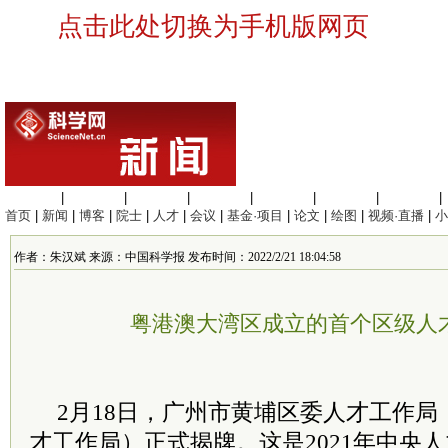
点击此处切换为手机版网页
生命科学
|
医学科学
|
化学科学
|
工程材料
|
信息科学
|
地球科学
|
数理科学
|
首页
|
新闻
|
博客
|
院士
|
人才
|
会议
|
基金·项目
|
论文
|
绘图
|
视频·直播
|
小
作者：朱汉斌 来源：中国科学报 发布时间：2022/2/21 18:04:58
粤港澳大湾区成立的首个区级人
2月18日，广州市黄埔区委人才工作
才工作局）正式揭牌。这是2021年中央