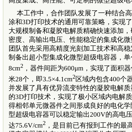
高度集成、高性能、可定制的微型超级电
本工作中，合作团队发展了一种结合高
涂和3D打印技术的通用可靠策略，实现
大规模制备和凝胶电解质精确快速添加，
密度、高输出电压、性能稳定的集成化微
团队首先采用高精度光刻加工技术和高稳
制备出超小型集成化微型超级电容器，单个
2
8cm
，器件间距为600μm，实现了面积
2
米28个，即3.5×4.1cm
区域内包含400个
并发展了具有优异流变特性的凝胶电解质
的3D打印技术，实现了极小区域内电解
得相邻单元微器件之间形成良好的电化学
型超级电容器可以稳定输出200V的高电
2
达75.6V/cm
，是目前已有报到工作的最