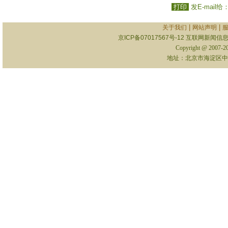
打印
发E-mail给
|
|
关于我们
网站声明
京ICP备07017567号-12
互联网新闻信息服
Copyright @ 2007-
地址：北京市海淀区中关村