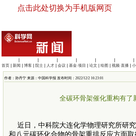
点击此处切换为手机版网页
生命科学
|
医学科学
|
化学科学
|
工程材料
|
信息科学
|
地球科学
|
数理科学
|
首页
|
新闻
|
博客
|
院士
|
人才
|
会议
|
基金·项目
|
论文
|
绘图
|
视频·直播
|
小
作者：孙丹宁 来源：中国科学报 发布时间：2022/12/2 16:23:01
全碳环骨架催化重构有了
近日，
中科院
大连化学物理研究所
研究
和八元碳环化合物的骨架重排反应方面取