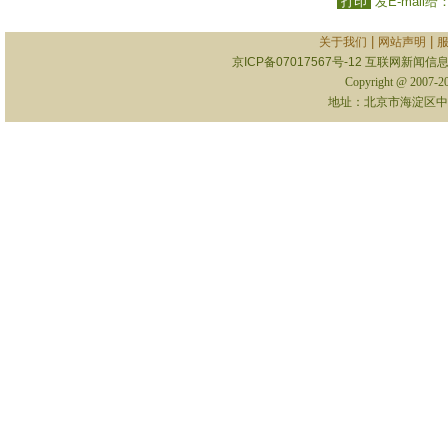
打印
发E-mail给
|
|
关于我们
网站声明
京ICP备07017567号-12
互联网新闻信息服
Copyright @ 2007-
地址：北京市海淀区中关村