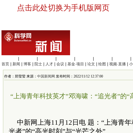
点击此处切换为手机版网页
生命科学
|
医学科学
|
化学科学
|
工程材料
|
信息科学
|
地球科学
|
数理科学
|
首页
|
新闻
|
博客
|
院士
|
人才
|
会议
|
基金·项目
|
论文
|
绘图
|
视频·直播
|
小
作者：郑莹莹 来源：
中国新闻网
发布时间：2022/11/12 12:37:00
“上海青年科技英才”邓海啸：“追光者”的“
中新网上海11月12日电 题：“上海青
光者”的“高光时刻”与“光芒之外”