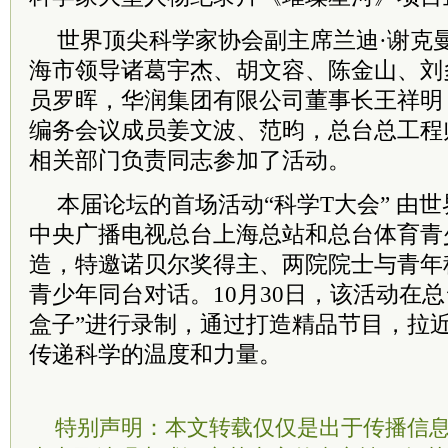
世界顶尖科学家协会副
主席
兰迪·谢克
海市领导诸葛宇杰、胡文容、陈金山、刘
员罗晖，华润集团有限公司董事长王祥明
编务会议成员姜文波、范昀，总台总工程
相关部门负责同志参加了活动。
本届论坛的首场活动“科学T大会” 由
中央广播电视总台上海总站和总台体育青
造，特邀诺贝尔奖得主、两院
院士
与青年
青少年同台对话。10月30日，该活动在
盒子”进行录制，通过打造精品节目，拉
传递科学的温度和力量。
特别声明：本文转载仅仅是出于传播信