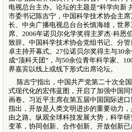
电视总台主办。论坛的主题是“科学向新 
市委
书记
陈吉宁
，中国科学技术协会
主席
长、中央广播电视总台台长慎海雄，世界
席
、2006年诺贝尔化学奖得主罗杰·科
致辞。中国科学技术协会
党组
书记
、分管
卓主持开幕式。27位诺贝尔奖得主与30
成“顶科天团”，与50余位青年科学家、10
界嘉宾以线上或线下形式出席论坛。
陈吉宁
指出，中国
共产
党
第二十次全国
式现代化的宏伟蓝图，开启了加强中国同
画卷。
习
近平
主席
在第五届中国国际进口
指出，开放是人类文明进步的重要动力，
由之路。纵观全球科技发展大势，科学研
变革，协同创新、合作创新、开放创新已