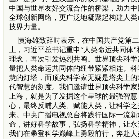
中国与世界友好交流合作的桥梁，助力中
全球创新网络，更广泛地凝聚起构建人类
技界力量。
慎海雄致辞时表示，在中国
共产
党
第二
上，
习
近平
总
书记
重申“人类命运共同体”
理念，再次引发热烈共鸣。世界顶尖科学
量把人类命运共同体的纽带紧紧相连。科
慧的灯塔，而顶尖科学家无疑是塔尖上的
代智慧的刻度。我们邀请世界顶尖科学家
上海，就是为了发掘这个星球的最强智慧
心，最终反哺人类、赋能人类，让科学之
来。中央广播电视总台将践行国际一流新
命，讲好科学故事，弘扬科学精神，让永
我们在攀登科学巅峰上勇毅前行，奔赴人