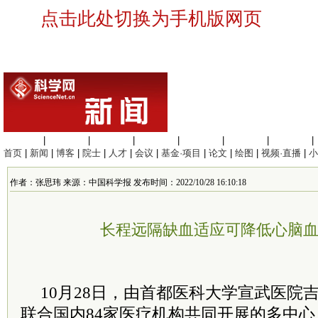
点击此处切换为手机版网页
生命科学
|
医学科学
|
化学科学
|
工程材料
|
信息科学
|
地球科学
|
数理科学
|
首页
|
新闻
|
博客
|
院士
|
人才
|
会议
|
基金·项目
|
论文
|
绘图
|
视频·直播
|
小
作者：张思玮 来源：中国科学报 发布时间：2022/10/28 16:10:18
长程远隔缺血适应可降低心脑
10月28日，由首都医科大学宣武医院
联合国内84家医疗机构共同开展的多中