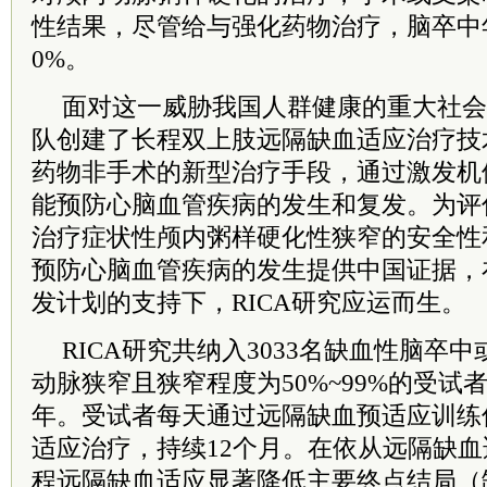
性结果，尽管给与强化药物治疗，脑卒中
0%。
面对这一威胁我国人群健康的重大社会
队创建了长程双上肢远隔缺血适应治疗技
药物非手术的新型治疗手段，通过激发机
能预防心脑血管疾病的发生和复发。为评
治疗症状性颅内粥样硬化性狭窄的安全性
预防心脑血管疾病的发生提供中国证据，
发计划的支持下，RICA研究应运而生。
RICA研究共纳入3033名缺血性脑卒中
动脉狭窄且狭窄程度为50%~99%的受试者
年。受试者每天通过远隔缺血预适应训练
适应治疗，持续12个月。在依从远隔缺
程远隔缺血适应显著降低主要终点结局（