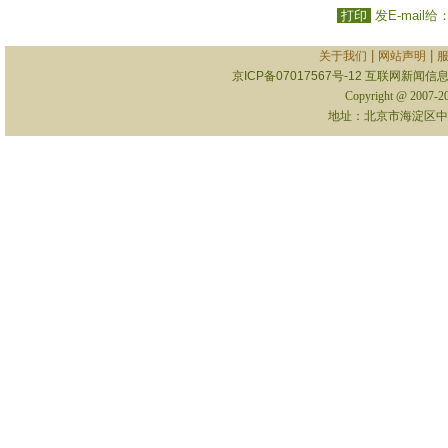
打印
发E-mail给
|
|
关于我们
网站声明
京ICP备07017567号-12
互联网新闻信息服
Copyright @ 2007-
地址：北京市海淀区中关村