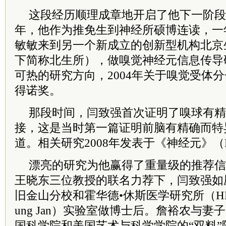
这段经历顺理成章地开启了他下一阶段的
年，他作为推免生到神经所硕博连读，一
敏敏来到另一个新成立的创新型机构北京
下简称北生所），做嗅觉神经元信息传导
可热的研究方向，2004年关于嗅觉受体
得诺奖。
那段时间，闫致强首次证明了嗅球有精
接，这是当时第一篇证明前脑有精确而特
道。相关研究2008年发表于《神经元》（N
漂亮的研究为他赢得了重量级的推荐信
王晓东三位教授的联名力荐下，闫致强如
旧金山分校和霍华德•休斯医学研究所（HH
ung Jan）实验室做博士后。詹裕农与妻子叶公
国
科学院
和美国艺术与科学学院的“双料”