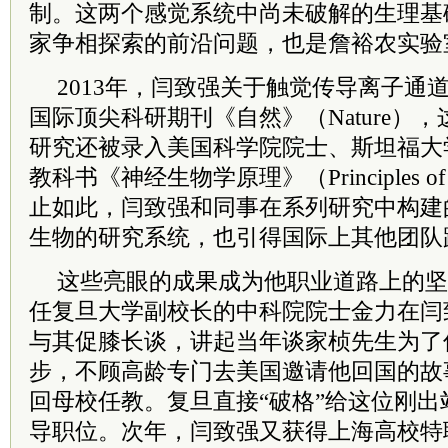
制。这两个感觉系统中尚未破解的生理基
家争相探索的前沿问题，也是詹裕农实验
2013年，闫致强关于触觉传导离子通道
国际顶尖科研期刊《自然》（Nature）
研究还被录入美国
科学院
院士
、斯坦福大
教科书《神经生物学原理》（Principles of N
止如此，闫致强和同事在系列研究中构建
生物的研究系统，也引得国际上其他团队
这些亮眼的成果成为他职业道路上的坚实
任复旦大学副校长的
中
科院
院士
金力在闫
与其促膝长谈，讲起当年谈家桢先生为了
步，不顾高龄专门去美国邀请他回国的故
回母校任教。复旦直接“破格”给这位刚
导职位。次年，闫致强又获得上海高校
特