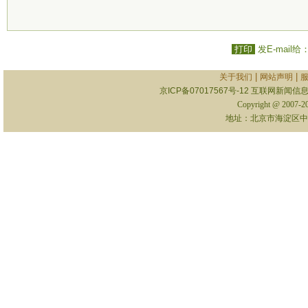
打印
发E-mail给
|
|
关于我们
网站声明
京ICP备07017567号-12
互联网新闻信息服
Copyright @ 2007-
地址：北京市海淀区中关村