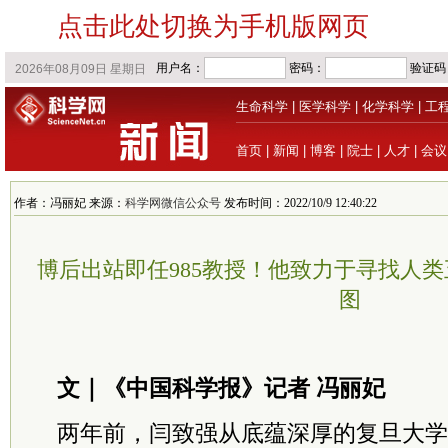
点击此处切换为手机版网页
生命科学
|
医学科学
|
化学科学
|
工
首页
|
新闻
|
博客
|
院士
|
人才
|
会议
作者：冯丽妃 来源：
科学网微信公众号
发布时间：2022/10/9 12:40:22
博后出站即任985教授！他致力于寻找人
图
文｜《中国科学报》记者 冯丽妃
两年前，闫致强从底蕴深厚的复旦大学