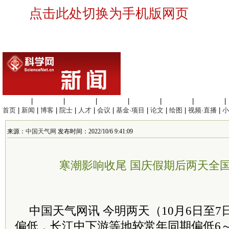
点击此处切换为手机版网页
生命科学
|
医学科学
|
化学科学
|
工程材料
|
信息科学
|
地球科学
|
数理科学
|
首页
|
新闻
|
博客
|
院士
|
人才
|
会议
|
基金·项目
|
论文
|
绘图
|
视频·直播
|
小
来源：
中国天气网
发布时间：2022/10/6 9:41:09
寒潮影响收尾 国庆假期后两天全
中国天气网讯 今明两天（10月6日至
偏低，长江中下游等地较常年同期偏低6～