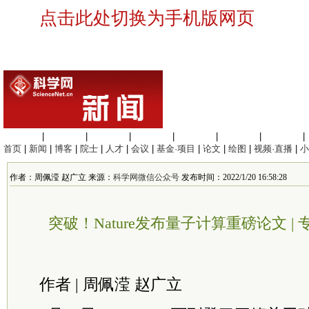
点击此处切换为手机版网页
生命科学
|
医学科学
|
化学科学
|
工程材料
|
信息科学
|
地球科学
|
数理科学
|
首页
|
新闻
|
博客
|
院士
|
人才
|
会议
|
基金·项目
|
论文
|
绘图
|
视频·直播
|
小
作者：周佩滢 赵广立 来源：
科学网微信公众号
发布时间：2022/1/20 16:58:28
突破！Nature发布量子计算重磅论文 
作者 | 周佩滢 赵广立