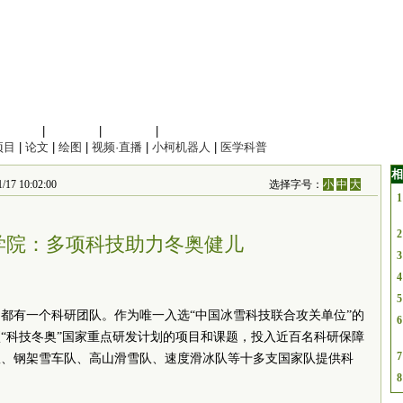
信息科学
|
地球科学
|
数理科学
|
管理综合
项目
|
论文
|
绘图
|
视频·直播
|
小柯机器人
|
医学科普
相
7 10:02:00
选择字号：
小
中
大
1
2
学院：多项科技助力冬奥健儿
3
4
5
都有一个科研团队。作为唯一入选“中国冰雪科技联合攻关单位”的
6
项“科技冬奥”国家重点研发计划的项目和课题，投入近百名科研保障
7
队、钢架雪车队、高山滑雪队、速度滑冰队等十多支国家队提供科
8