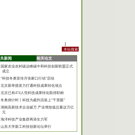
站内规定
|
手机版
关新闻
相关论文
国家农业农村碳达峰碳中和科技创新联盟正式
成立
“科技冬奥宣传月张家口行动”启动
北京新举措发力打通科技成果转化堵点
北京已有474人凭科技成果转化取得职称
冬奥倒计时丨科技为裁判员装上“千里眼”
湖南高新技术企业破万 产业增加值总量达万亿
元
海洋科技产业集群再添生力军
山东大学新工科技创新论坛举行