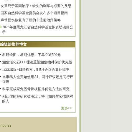
女童死于基因治疗：缺失的刹车与必要的反思
国家自然科学基金委员会发布多个项目指南
声带损伤修复有了新的非注射治疗策略
0
2026年度黑龙江省自然科学基金拟资助项目公
示
编辑部推荐博文
科研绘图，暑期优惠！下单立减500元
濒危活化石ELF理论重塑濒危物种保护优先级
IEEE出版+EI快检索，8-9月会议合集征稿中
当审稿人也开始使用AI，同行评议还是同行评
议吗
科学完成家兔股骨骨板拓扑优化方法的研究
别让你的好研究被淹没：特刊如何帮它找到对
的人
更多>>
32783