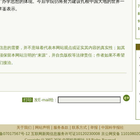
’办学思想的体现。今后学院仍将努力建设扎根中国大地的世界一
7
李崟表示。
8
9
1
信息的需要，并不意味着代表本网站观点或证实其内容的真实性；如其
须保留本网站注明的“来源”，并自负版权等法律责任；作者如果不希望
们接洽。
打印
发E-mail给：
|
|
|
|
|
关于我们
网站声明
服务条款
联系方式
举报
中国科学报社
备07017567号-12
互联网新闻信息服务许可证10120230008
京公网安备 110108020