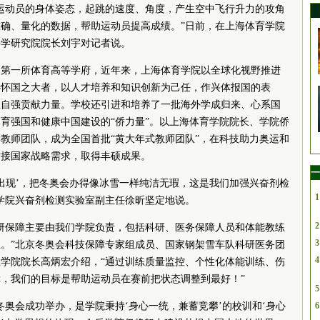
运动员的身体姿态，起跳的速度、角度，产生空中飞行升力的攻角
确、量化的数据，帮助运动员提高成绩。”日前，在上海体育学院
科学研究院
院长
刘宇对记者说。
国第一所体育高等学府，近年来，上海体育学院以全球化视野推进
心怀国之大者，以人才培养和知识创新为己任，作兴体报国的表
立自强贡献力量。学校还引进和培养了一批海外学成归来、心系国
育强国和健康中国建设的“侨力量”。以上海体育学院
院长
、学院侨
教师团队，成为全国首批“黄大年式教师团队”，在科技助力奥运和
对接国家战略需求，取得丰硕成果。
一
‘零出现’，把冬奥会办得像冰雪一样纯洁无瑕，这是我们加强兴奋剂检
1
学院兴奋剂检测实验室副主任徐昕坚定地说。
2
研保障主要由我们学院负责，包括科研、医务保障人员和体能教练
3
。”北京冬奥会科技保障专家组成员、国家钢架雪车队科研医务团
4
练学院
院长
高炳宏介绍，“通过训练质量监控、个性化体能训练、伤
，我们的目标是帮助运动员在赛前把状态调整到最好！”
5
冬奥会成功举办，是学院秉持‘身心一统，兼蓄竞攀’的校训和‘身心
6