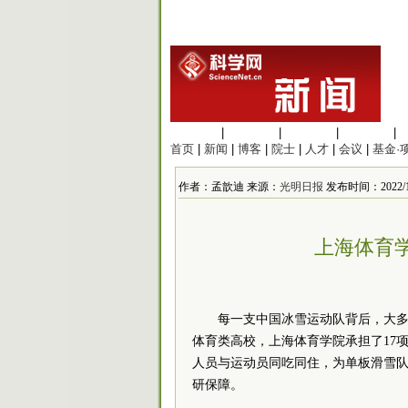
生命科学
|
医学科学
|
化学科学
|
工程材料
|
首页
|
新闻
|
博客
|
院士
|
人才
|
会议
|
基金·
作者：孟歆迪 来源：
光明日报
发布时间：2022/1/1
上海体育
每一支中国冰雪运动队背后，大多
体育类高校，上海体育学院承担了17
人员与运动员同吃同住，为单板滑雪
研保障。