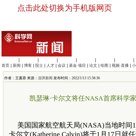
点击此处切换为手机版网页
生命科学
|
医学科学
|
化学科学
|
工程材料
|
信息科学
|
地球科学
|
数理科学
|
首页
|
新闻
|
博客
|
院士
|
人才
|
会议
|
基金·项目
|
论文
|
绘图
|
视频·直播
|
小
作者：王蕙蓉 来源：
澎湃新闻
发布时间：2022/1/13 15:58:36
凯瑟琳·卡尔文将任NASA首席科学
美国国家航空航天局(NASA)当地时间
卡尔文(Katherine Calvin)将于1月1