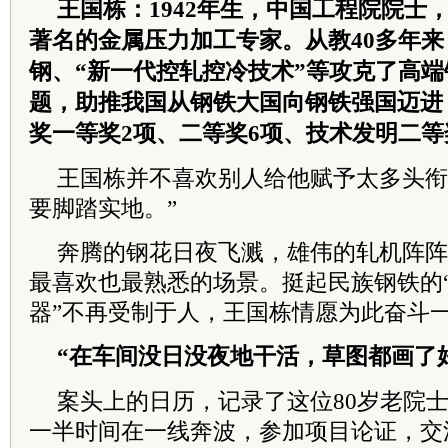
王国栋：1942年生，中国工程院
院士
著名的金属压力加工专家。从教40多年
钢、“新一代控轧控冷技术”等攻克了高
题，助推我国从钢铁大国向钢铁强国迈进
奖一等奖2项、二等奖6项、技术发明二等
王国栋并不喜欢别人给他赋予太多头衔
要脚踏实地。”
奔腾的钢花日夜飞溅，雄伟的轧机阵阵
最喜欢也最熟悉的场景。挺起民族钢铁的“
器”不再受制于人，王国栋情愿为此奋斗
“在车间没日没夜地干活，草图都画了
案头上的日历，记录了这位80岁老
院
一半时间在一线奔波，参加项目论证，交