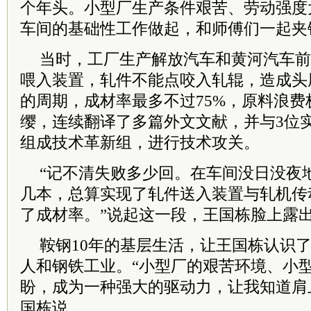
个年头。小型厂生产条件艰苦、劳动强度
车间的基础性工作做起，和师傅们一起夹
当时，工厂生产解放汽车和黄河汽车前
喂入装置，轧件不能点咬入轧辊，造成头
的周期，成材率最多不过75%，原料浪
缨，连续翻译了多篇外文文献，并与3位
组成技术革新组，进行技术攻关。
“记不清失败多少回。在车间没日没夜
几本，总算实现了轧件送入装置与轧机传
了成材率。”说起这一段，王国栋脸上露
鞍钢10年的基层生活，让王国栋认识
人和钢铁工业。“小型厂的艰苦环境、小
盼，成为一种强大的驱动力，让我知道肩
国栋说。