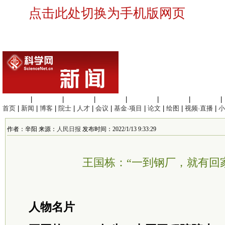
点击此处切换为手机版网页
生命科学
|
医学科学
|
化学科学
|
工程材料
|
信息科学
|
地球科学
|
数理科学
|
首页
|
新闻
|
博客
|
院士
|
人才
|
会议
|
基金·项目
|
论文
|
绘图
|
视频·直播
|
小
作者：辛阳 来源：
人民日报
发布时间：2022/1/13 9:33:29
王国栋：“一到钢厂，就有回
人物名片