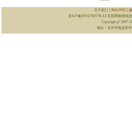
|
|
关于我们
网站声明
京ICP备07017567号-12
互联网新闻信息服
Copyright @ 2007-
地址：北京市海淀区中关村