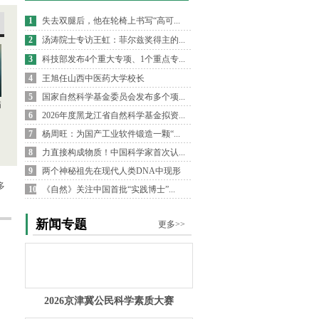
1
失去双腿后，他在轮椅上书写“高可...
2
汤涛院士专访王虹：菲尔兹奖得主的...
3
科技部发布4个重大专项、1个重点专...
4
王旭任山西中医药大学校长
5
国家自然科学基金委员会发布多个项...
病
6
2026年度黑龙江省自然科学基金拟资...
7
杨周旺：为国产工业软件锻造一颗“...
8
力直接构成物质！中国科学家首次认...
9
两个神秘祖先在现代人类DNA中现形
多
10
《自然》关注中国首批“实践博士”...
新闻专题
更多>>
2026京津冀公民科学素质大赛