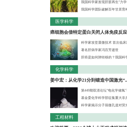
我国科学家发现肝脏再生“力学
我国科学团队破解百年甘蔗育种核
医学科学
癌细胞会借特定蛋白关闭人体免疫反
科学家攻坚显微技术 首次临床观测
著名肝病学家冯百芳逝世
肝癌是如何肺转移的？我国科学家
化学科学
姜中宏：从化学21分到锻造中国激光“..
第449期双清论坛“电化学储氢
基金委化学科学部征集重大非共识
科学家揭示分子筛微孔道对荧光大
工程材料