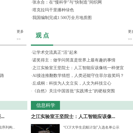
·
张永合：在“慢科学”与“快制造”间织网
·
塔克拉玛干里播种绿色
·
我国编制完成1:500万全月地质图
更多
更
观 点
>>
>>
·
让学术交流真正“活”起来
·
诺奖得主：做学问简直是世界上最有趣的事情
·
之江实验室王坚院士：人工智能应该像纸一样便宜
路
·
AI接连推翻数学猜想，人类还能守住菲尔兹奖吗？
·
丘成桐：科技为人文立实，人文为科技立心
·
《自然》关注中国首批“实践博士”的硬核突围
信息科学
..
之江实验室王坚院士：人工智能应该像...
列构...
“CCF大学生启航计划”入选名单公示