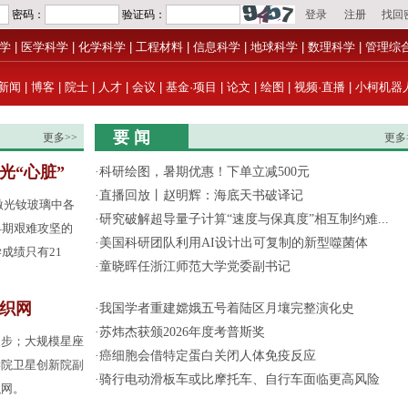
学
|
医学科学
|
化学科学
|
工程材料
|
信息科学
|
地球科学
|
数理科学
|
管理综
新闻
|
博客
|
院士
|
人才
|
会议
|
基金·项目
|
论文
|
绘图
|
视频·直播
|
小柯机器
要 闻
更多>>
更多
光“心脏”
·
科研绘图，暑期优惠！下单立减500元
·
直播回放丨赵明辉：海底天书破译记
激光钕玻璃中各
·
研究破解超导量子计算“速度与保真度”相互制约难...
早期艰难攻坚的
·
美国科研团队利用AI设计出可复制的新型噬菌体
成绩只有21
·
童晓晖任浙江师范大学党委副书记
间织网
·
我国学者重建嫦娥五号着陆区月壤完整演化史
·
苏炜杰获颁2026年度考普斯奖
起步；大规模星座
·
癌细胞会借特定蛋白关闭人体免疫反应
学院卫星创新院副
·
骑行电动滑板车或比摩托车、自行车面临更高风险
织网。