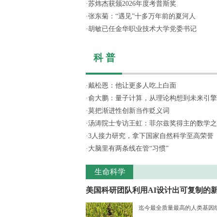
·
苏炜杰获颁2026年度考普斯奖
·
张东菊：“遇见”十多万年前的夏河人
·
胡敏已任金华职业技术大学党委书记
科 普
·
戴松恩：他让更多人吃上白面
·
俞大鹏：量子计算，从理论构想到未来引擎
·
莫把渐进性创新当作贬义词
·
汤涛院士专访王虹：菲尔兹奖得主的数学之
·
3人接力研究，拿下国家自然科学至高荣誉
·
大脑里有两条线在管“习惯”
生命科学
美国科研团队利用AI设计出可复制的新.
迄今最全质量最高的人类基因组序