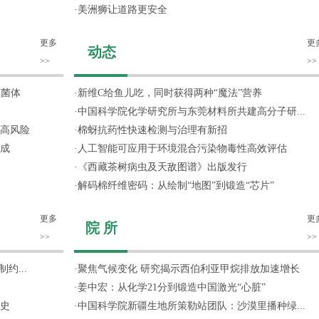
·
美洲狮让道路更安全
更多
更
动态
>>
>>
噬菌体
·
新维C给鱼儿吃，同时获得两种“魔法”营养
·
中国科学院化学研究所与东莞材料所共建高分子研...
高风险
·
棉蚜抗药性快速检测与治理有新招
成
·
人工智能可应用于环境混合污染物毒性高效评估
·
《西藏茶树病虫及天敌图谱》出版发行
·
解码棉纤维密码：从绘制“地图”到锻造“芯片”
更多
更
院 所
>>
>>
约...
·
聚焦气候变化 研究揭示西伯利亚甲烷排放加速增长
·
姜中宏：从化学21分到锻造中国激光“心脏”
史
·
中国科学院新疆生地所策勒站团队：沙漠里播种绿...