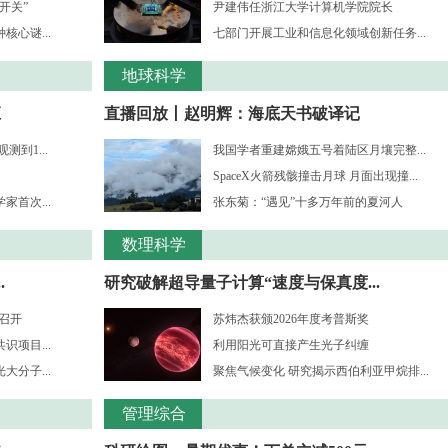
开关”
尹建伟任浙江大学计算机学院院长
心谜...
七部门开展工业和信息化领域创新任务...
地球科学
应
直播回放丨赵明辉：海底天书破译记
到1...
我国学者重建嫦娥五号着陆区月壤完整...
SpaceX火箭残骸撞击月球 月面出现撞...
首次...
张东菊：“遇见”十多万年前的夏河人
数理科学
.
研究破解超导量子计算“速度与保真度...
”召开
苏炜杰获颁2026年度考普斯奖
项目...
利用阳光可直接产生光子纠缠
分子...
聚焦气候变化 研究揭示西伯利亚甲烷排...
管理综合