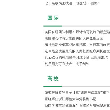
·
七十余载为国找油，他说“永不后悔”
国 际
·
美国科研团队利用AI设计出可复制的新型
·
癌细胞会借特定蛋白关闭人体免疫反应
·
骑行电动滑板车或比摩托车、自行车面临更
·
迄今最全质量最高的人类基因组序列构建完
·
SpaceX火箭残骸撞击月球 月面出现撞击坑
·
利用阳光可直接产生光子纠缠
高 校
·
研究破解超导量子计算“速度与保真度”相互制
·
童晓晖任浙江师范大学党委副书记
·
我国学者重建嫦娥五号着陆区月壤完整演化