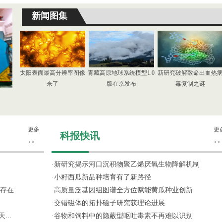
新闻图集
太阳表面最高分辨率图像
青藏高原地球系统模型1.0
新研究破解致命出血热
来了
版在京发布
毒复制之谜
更多
更
科报快讯
>>
>>
·
新研究揭示河口沉积物聚乙烯厌氧生物降解机制
·
小籽西瓜新品种培育有了新路径
存在
·
高质量泛基因组图谱全方位赋能黄瓜种业创新
·
交错磁体的拓扑磁子研究获理论进展
...
·
谷物和饲料中的隐蔽型呕吐毒素不再难以识别