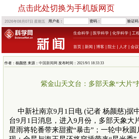
点击此处切换为手机版网页
生命科学
|
医学科学
|
化学科学
|
工
首页
|
新闻
|
博客
|
院士
|
人才
|
会议
作者：杨颜慈 来源：
中国新闻网
发布时间：2021/9/1 18:33:33
紫金山天文台：多部天象“大片”
中新社南京9月1日电 (记者 杨颜慈)据
台9月1日消息，进入9月份，多部天象大
星雨将轮番带来甜蜜“暴击”；一轮中秋