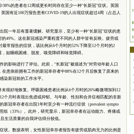
至少38%的患者在12周或更长时间存在至少一种“长新冠”症状。英国
7
月，英国有近100万报告患有COVID-19的人出现症状超过4周（占总人
8
9
者出院一年后有显著缓解。研究显示，至少有一种“长新冠”症状的患
1
月时的49%。这在新冠感染严重程度不同的人群中皆有反映。疲劳或
时最常报告的症状，该比例从6个月时的52%下降至12个月时的2
退，如睡眠困难、脱发、嗅觉障碍和味觉障碍。
工作的影响进行了评估。此前，“长新冠”被描述为“对劳动年龄人口
，在患病前拥有工作的新冠幸存者中88%在12个月后恢复了原来的
了感染新冠前的工作水平。
并未很好地恢复。呼吸困难患者比例从6个月时的26%略微增加到12
在12个月时表现出焦虑或抑郁。与年龄、性别和合并症相匹配的非新
新冠幸存者在出院1年时至少有一种流行症状（prevalent sympto
照组（33%）。此外，研究显示，新冠幸存者在运动能力、疼痛或
，且生活质量的自我评估得分较低。
”症状。数据表明，女性新冠幸存者报告有疲劳或肌肉无力的比例是