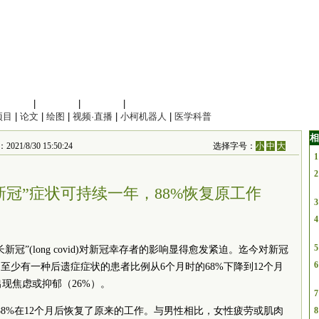
信息科学
|
地球科学
|
数理科学
|
管理综合
项目
|
论文
|
绘图
|
视频·直播
|
小柯机器人
|
医学科普
相
21/8/30 15:50:24
选择字号：
小
中
大
1
2
新冠”症状可持续一年，88%恢复原工作
3
4
5
冠”(long covid)对新冠幸存者的影响显得愈发紧迫。迄今对新冠
6
至少有一种后遗症症状的患者比例从6个月时的68%下降到12个月
出现焦虑或抑郁（26%）。
7
中有88%在12个月后恢复了原来的工作。与男性相比，女性疲劳或肌肉
8