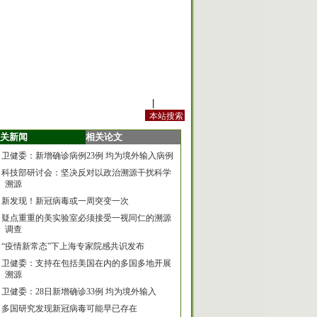
站内规定
|
手机版
关新闻
相关论文
卫健委：新增确诊病例23例 均为境外输入病例
科技部研讨会：坚决反对以政治溯源干扰科学
溯源
新发现！新冠病毒或一周突变一次
疑点重重的美实验室必须接受一视同仁的溯源
调查
“疫情新常态”下上海专家院感共识发布
卫健委：支持在包括美国在内的多国多地开展
溯源
卫健委：28日新增确诊33例 均为境外输入
多国研究发现新冠病毒可能早已存在