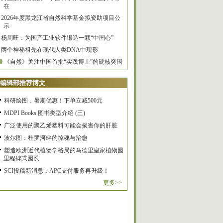
在
2026年度黑龙江省自然科学基金拟资助项目公
示
杨周旺：为国产工业软件锻造一颗“中国心”
两个神秘祖先在现代人类DNA中现形
0
《自然》关注中国首批“实践博士”的硬核突围
编辑部推荐博文
科研绘图，暑期优惠！下单立减500元
MDPI Books 图书类型介绍 (三)
广泛使用的聚乙烯塑料可能会损害你的肝脏
波尔图：杜罗河畔的惊魂与治愈
塑造欧洲近代植物学格局的马德里皇家植物园
里程碑式园长
SCI投稿新消息：APC支付服务再升级！
更多>>