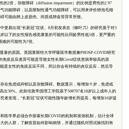
，弥散障碍（diffusion impairment）的比例是男性的2.97
通气功能障碍，以及限制性通气功能障碍，可以用来评价肺泡毛细
障碍可能由肺上皮损伤、间质或肺血管异常所致。
中更易出现“长新冠”症状。8月初发表在《柳叶刀》的研究基于对3
50岁以下的女性报告感觉康复的可能性比同龄男性低5倍，更严重的
困难的可能性为7倍。
显著的原因。英国莱斯特大学呼吸医学教授兼PHOSP-COVID研究
，基于性别的免疫反应差异可能是导致女性长期Covid症状患病率较高的原
可能是女性的免疫反应不同，所以你会有持续的炎症反应，然后导
易存在焦虑或抑郁以及弥散障碍。数据显示，每增加十岁，焦虑或
出30%。此前伦敦帝国理工学院基于508707名18岁以上成年人的
究者发现，“长新冠”症状可能性随年龄增长而提高，每增加10岁提
和医学界必须合作探索长期COVID的机制和发病机制，估计全球
最大的人群，了解疫苗如何影响病情，并通过随机对照试验找到有