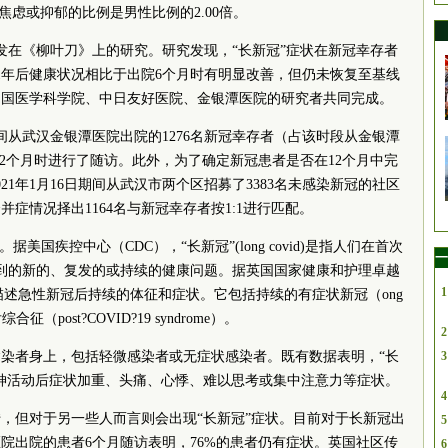
焦虑或抑郁的比例是男性比例的2.00倍。
刊发在《柳叶刀》上的研究。研究发现，“长新冠”症状在新冠幸存者
1年后健康状况相比于出院6个月时有明显改善，但仍未恢复至基线
中国医学
科学院
、中日友好医院、金银潭医院的研究者共同完成。
日期间从武汉金银潭医院出院的1276名新冠幸存者（占该时段从金银潭
12个月时进行了随访。此外，为了确定新冠患者是否在12个月中完
2021年1月16日期间从武汉市两个区招募了3383名未感染新冠的社区
症情况择出1164名与新冠幸存者按1:1进行匹配。
美国疾控中心（CDC），“长新冠”(long covid)是指人们在首次
一
到的新的、复发的或持续的健康问题。据英国国家健康和护理卓越
1
于描述急性新冠后持续的体征和症状。它包括持续的有症状新冠（ong
冠后综合征（post?COVID?19 syndrome）。
2
染者身上，包括轻微感染者或无症状感染者。既有数据表明，“长
3
神活动后症状加重、头痛、心悸、难以思考或集中注意力等症状。
4
，但对于另一些人而言则会出现“长新冠”症状。目前对于长新冠出
5
院出院的患者6个月随访表明，76%的患者仍有症状。英国社区传
6