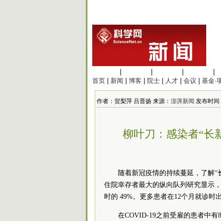
生命科学
|
医学科学
|
化学科学
|
工程材料
|
首页
|
新闻
|
博客
|
院士
|
人才
|
会议
|
基金·
作者：贺梨萍 吕晋扬 来源：
澎湃新闻
发布时间：20
柳叶刀：感染者“长
随着新冠疫情的持续蔓延，了解“长新
住院幸存者最大的纵向队列研究显示，
时的 49%。更多患者在12个月就诊时
在COVID-19之前受雇的患者