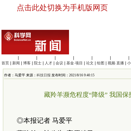
点击此处切换为手机版网页
生命科学
|
医学科学
|
化学科学
|
工程材料
|
信息科学
|
地球科学
|
数理科学
|
首页
|
新闻
|
博客
|
院士
|
人才
|
会议
|
基金·项目
|
论文
|
绘图
|
视频·直播
|
小
作者：马爱平 来源：
科技日报
发布时间：2021/8/16 9:40:15
藏羚羊濒危程度“降级” 我国
◎本报记者 马爱平