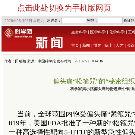
点击此处切换为手机版网页
生命科学
|
医学科学
|
化学科学
|
工
首页
|
新闻
|
博客
|
院士
|
人才
|
会议
作者：田瑞颖 来源：中国科学报 发布时间：2021/7/22 10:44:36
偏头痛“松箍咒”的“秘密组织
科学家揭示抗偏头痛药物选择性作用
当前，全球范围内饱受偏头痛“紧箍咒”
019年，美国FDA批准了一种新的“松箍
一种高选择性靶向5-HT1F的新型急性偏