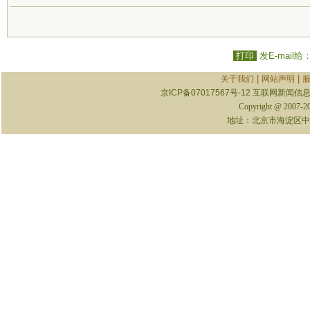
打印
发E-mail给
|
|
关于我们
网站声明
京ICP备07017567号-12
互联网新闻信息服
Copyright @ 2007-
地址：北京市海淀区中关村