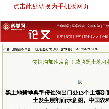
点击此处切换为手机版网页
生命科学
|
医学科学
|
化学科学
|
工程
首页
|
新闻
|
博客
|
院士
|
人才
|
会议
作者：温艳茹等 来源：《土地退化与发展》 发布时间：2021/7/20 21:26:48
侵蚀沟加速发育！威胁黑土地可
黑土地耕地典型侵蚀沟出口处13个土壤剖
土发生层剖面示意图。中国农