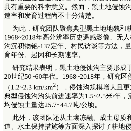
具有重要的科学意义。然而，黑土地侵蚀
速率和发育过程尚不十分清楚。
为此，研究团队聚焦典型黑土地地貌和
1968~2018年高分辨率历史遥感影像、
沟沉积物铯-137定年、村民访谈等方法，
育年份、起因和长期速率。
研究结果表明，黑土地侵蚀沟主要形成
20世纪50~60年代。1968~2018年，研
2
（1.2~2.3 km/km
），侵蚀沟规模增大且更
典型侵蚀沟沟头前进速率为1.5~2.5米/年
均侵蚀土量达25.7~44.7吨/公顷。
此外，该团队还从土壤冻融、成土母质
道、水土保持措施等方面深入探讨了耕地