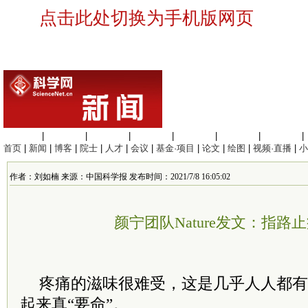
点击此处切换为手机版网页
生命科学
|
医学科学
|
化学科学
|
工程材料
|
信息科学
|
地球科学
|
数理科学
|
首页
|
新闻
|
博客
|
院士
|
人才
|
会议
|
基金·项目
|
论文
|
绘图
|
视频·直播
|
小
作者：刘如楠 来源：中国科学报 发布时间：2021/7/8 16:05:02
颜宁团队Nature发文：指路
疼痛的滋味很难受，这是几乎人人都有
起来真“要命”。