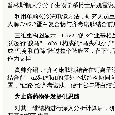
普林斯顿大学分子生物学系博士后姚霞说
利用单颗粒冷冻电镜方法，研究人员重构
人源Cav2.2蛋白复合物与齐考诺肽结合
三维重构图显示，Cav2.2的3个亚基
跃起的“骏马”，α2δ-1构成的“马头和脖子
成“马身和前蹄”跨过整个跨膜区，留下“后
作为支撑。
高帅介绍，“齐考诺肽就结合在钙离子
结合前，α2δ-1和α1的膜外环状结构协
置，‘让路’给齐考诺肽，便于它与蛋白结
为止痛药物研发提供思路
对其三维结构进行深入分析计算后，研究