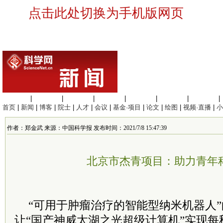
点击此处切换为手机版网页
生命科学
|
医学科学
|
化学科学
|
工程材料
|
信息科学
|
地球科学
|
数理科学
|
首页
|
新闻
|
博客
|
院士
|
人才
|
会议
|
基金·项目
|
论文
|
绘图
|
视频·直播
|
小
作者：郑金武 来源：中国科学报 发布时间：2021/7/8 15:47:39
北京市杰青项目：助力青年
“可用于肿瘤治疗的智能型纳米机器人
让“国产神威太湖之光超级计算机”实现每