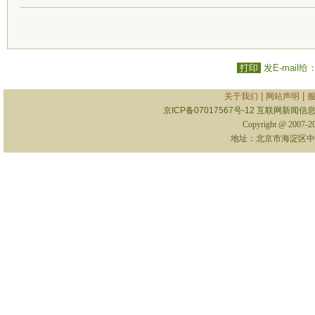
打印
发E-mail给
|
|
关于我们
网站声明
京ICP备07017567号-12
互联网新闻信息服
Copyright @ 2007-
地址：北京市海淀区中关村