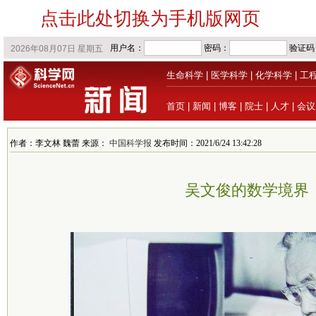
点击此处切换为手机版网页
生命科学
|
医学科学
|
化学科学
|
工
首页
|
新闻
|
博客
|
院士
|
人才
|
会议
作者：李文林 魏蕾 来源：
中国科学报
发布时间：2021/6/24 13:42:28
吴文俊的数学境界