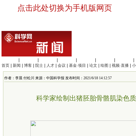
点击此处切换为手机版网页
生命科学
|
医学科学
|
化学科学
|
工程材料
|
信息科学
|
地球科学
|
数理科学
|
首页
|
新闻
|
博客
|
院士
|
人才
|
会议
|
基金·项目
|
论文
|
绘图
|
视频·直播
|
小
作者：李晨 付松川 来源：中国科学报 发布时间：2021/6/18 14:12:57
科学家绘制出猪胚胎骨骼肌染色