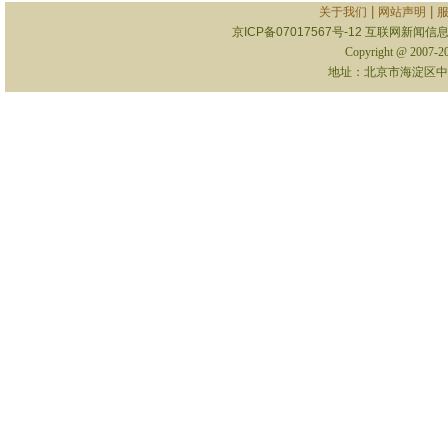
|
|
关于我们
网站声明
京ICP备07017567号-12
互联网新闻信息服
Copyright @ 2007-
地址：北京市海淀区中关村