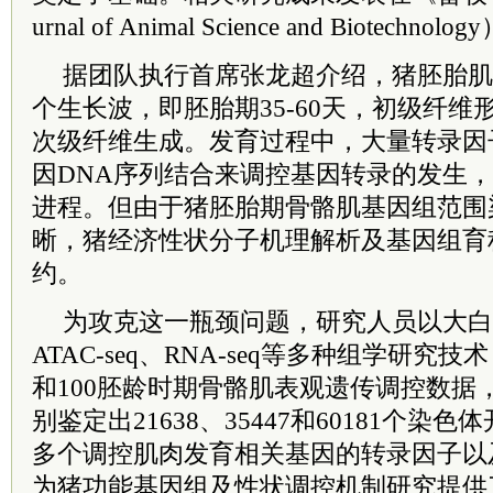
urnal of Animal Science and Biotechnolog
据团队执行首席张龙超介绍，猪胚胎肌
个生长波，即胚胎期35-60天，初级纤维形
次级纤维生成。发育过程中，大量转录因
因DNA序列结合来调控基因转录的发生
进程。但由于猪胚胎期骨骼肌基因组范围
晰，猪经济性状分子机理解析及基因组育
约。
为攻克这一瓶颈问题，研究人员以大白
ATAC-seq、RNA-seq等多种组学研究技
和100胚龄时期骨骼肌表观遗传调控数据
别鉴定出21638、35447和60181个
多个调控肌肉发育相关基因的转录因子以
为猪功能基因组及性状调控机制研究提供