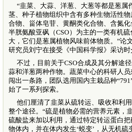
“韭菜、大蒜、洋葱、大葱等都是葱属
茎、种子植物组织中含有多种生物活性物
合物、甾体皂苷、黄酮类化合物、含氮化
半胱氨酸亚砜（CSO）为主的一类有机
大，它们是葱属植物风味前体物质。”论
研究员刘宁在接受《中国科学报》采访时
不过，目前关于CSO合成及其分解途
蒜和洋葱两种作物。蔬菜中心的科研人员
闯出一条路，团队选用国内主栽品种“79
始了一系列探索。
他们厘清了韭菜从硫转运、吸收和利用
整个途径。“硫是植物必需的营养元素，
硫酸盐来加以利用，通过特定转运蛋白把
物体内，并在体内发生‘蜕变’，从无机硫