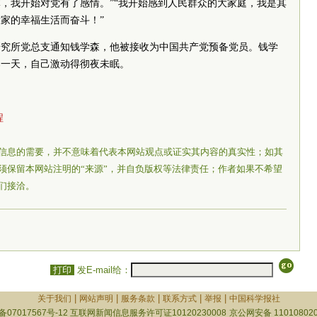
，我开始对党有了感情。”“我开始感到人民群众的大家庭，我是其
家的幸福生活而奋斗！”
研究所党总支通知钱学森，他被接收为中国
共产
党
预备
党员
。钱学
那一天，自己激动得彻夜未眠。
程
信息的需要，并不意味着代表本网站观点或证实其内容的真实性；如其
须保留本网站注明的“来源”，并自负版权等法律责任；作者如果不希望
们接洽。
打印
发E-mail给：
|
|
|
|
|
关于我们
网站声明
服务条款
联系方式
举报
中国科学报社
备07017567号-12
互联网新闻信息服务许可证10120230008
京公网安备 110108020