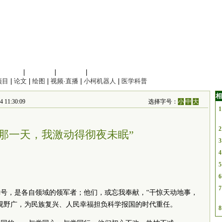
信息科学
|
地球科学
|
数理科学
|
管理综合
项目
|
论文
|
绘图
|
视频·直播
|
小柯机器人
|
医学科普
相
11:30:09
选择字号：
小
中
大
1
2
“那一天，我激动得彻夜未眠”
3
4
5
6
7
号，是各自领域的领军者；他们，或忘我奉献，“干惊天动地事，
视野广，为民族复兴、人民幸福担负科学报国的时代重任。
8