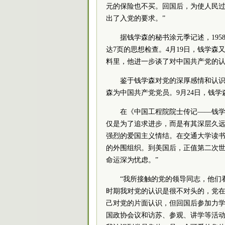
元的保险也不买。回国后，为使人民
出了入党的要求。”
据钱学森的秘书涂元季记述，195
达7页的思想检查。4月19日，钱学森
料里，他进一步谈了对中国
共产
党
的
鉴于钱学森对党的深厚感情和认
森为中国
共产
党
党员
。9月24日，钱
在《中国工程院
院士
传记——钱
仅是为了追求进步，而是有其深层久远
强烈的爱国主义情结。在交通大学读
的外围组织。到美国后，正值第二次
命运深为忧虑。”
“我所接触的党的领导同志，他们
时期我对党的认识是很不对头的，党
己对党的片面认识，但回国后参加力
国政协会议和访苏、参观、讲学等活动