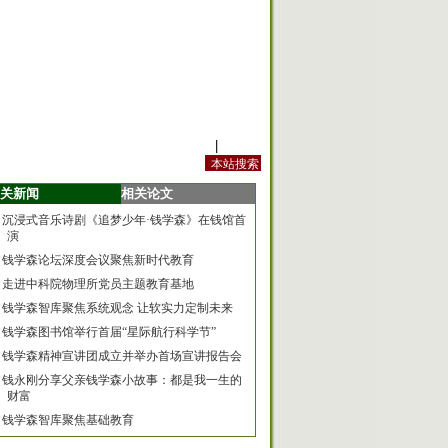
站内规定
|
手机版
关新闻
相关论文
沉浸式音乐诗剧《追梦少年·钱学森》在钱馆首
演
钱学森论坛深度会议聚焦新时代教育
走进中科院物理所党员主题教育基地
钱学森智库聚焦系统观念 让软实力定制未来
钱学森图书馆举行首届“星际航行科学节”
钱学森精神宣讲团成立并举办首场宣讲报告会
钱永刚分享父亲钱学森小故事：都是我一生的
财富
钱学森智库聚焦基础教育