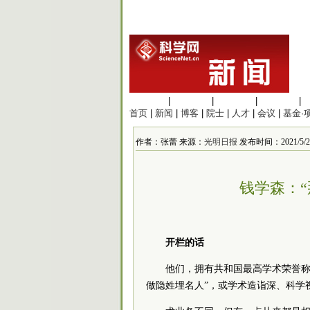
生命科学
|
医学科学
|
化学科学
|
工程材料
|
首页
|
新闻
|
博客
|
院士
|
人才
|
会议
|
基金·
作者：张蕾 来源：
光明日报
发布时间：2021/5/24 
钱学森：
开栏的话
他们，拥有共和国最高学术荣誉称
做隐姓埋名人”，或学术造诣深、科学