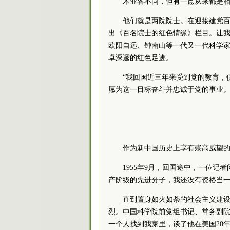
术业各不同，但有一点从来都是
他们就是两院
院士
。在迎接建党
出《百名
院士
的红色情缘》栏目。让
欧阳自远、钟南山等一代又一代科学
卓深邃的红色足迹。
“我回国近三年来受到党的教育，
愿为这一目标奋斗并忠诚于党的事业。
作为新中国历史上享有崇高威望
1955年9月，回国途中，一位记
产
阶级
的先进分子，我还没有资格当
直到置身如火如荼的
社会主义
建
烈。中国
科学院
前
党组
书记
、常务副
一个人找到我家里，谈了他在美国20