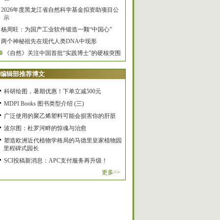
2026年度黑龙江省自然科学基金拟资助项目公
示
杨周旺：为国产工业软件锻造一颗“中国心”
两个神秘祖先在现代人类DNA中现形
0
《自然》关注中国首批“实践博士”的硬核突围
编辑部推荐博文
科研绘图，暑期优惠！下单立减500元
MDPI Books 图书类型介绍 (三)
广泛使用的聚乙烯塑料可能会损害你的肝脏
波尔图：杜罗河畔的惊魂与治愈
塑造欧洲近代植物学格局的马德里皇家植物园
里程碑式园长
SCI投稿新消息：APC支付服务再升级！
更多>>