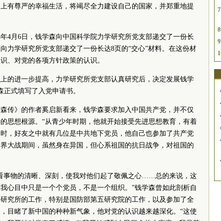
过上有尊严的幸福生活，将竭尽全力建设自己的国家，并郑重地提
7
8
8年4月6日，钱学森向中国
科学院
力学研究所党支部递交了一份长
9
又向力学研究所党支部递交了一份长达8页的“交心”材料。在这份材
1
认识、对党的各项方针政策的认识。
识上的进一步提高，力学研究所党支部认真研究后，决定发展钱学
学森正式填写了入党申请书。
学森传》的作者奚启新看来，钱学森要求加入中国
共产
党
，并不仅
的思想根源。“从青少年时期，他就开始接受先进思想教育，有着
书时，好友之中就有几位是
中共
地下
党员
，他自己也参加了
共产
党
世界大战期间，虽然身在异国，但心系祖国的抗日战争，对祖国的
看事物的清晰、深刻，使我对他们起了敬佩之心……总的来说，这
在我心目中只是一个个
党员
，不是一个组织。”钱学森曾如此剖析自
学研究所的工作，特别是国防部第五研究院的工作，以及参加了全
，目睹了新中国的种种新气象，他对党的认识越来越深化。“这使