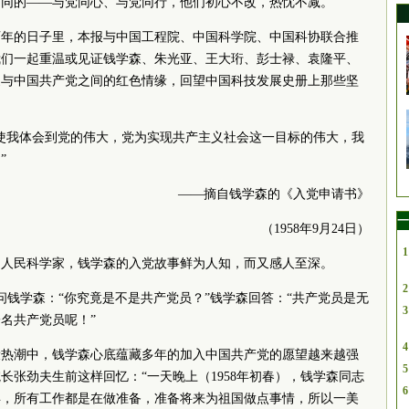
相同的——与党同心、与党同行，他们初心不改，热忱不减。
百年的日子里，本报与中国工程院、中国
科学院
、中国科协联合推
我们一起重温或见证钱学森、朱光亚、王大珩、彭士禄、袁隆平、
家与中国
共产
党
之间的红色情缘，回望中国科技发展史册上那些坚
使我体会到党的伟大，党为实现
共产
主义社会这一目标的伟大，我
”
——摘自钱学森的《入党申请书》
一
（1958年9月24日）
1
的人民科学家，钱学森的入党故事鲜为人知，而又感人至深。
2
者问钱学森：“你究竟是不是
共产
党
员？”钱学森回答：“
共产
党
员是无
3
一名
共产
党
员呢！”
4
设热潮中，钱学森心底蕴藏多年的加入中国
共产
党
的愿望越来越强
5
院长
张劲夫生前这样回忆：“一天晚上（1958年初春），钱学森同志
6
年，所有工作都是在做准备，准备将来为祖国做点事情，所以一美