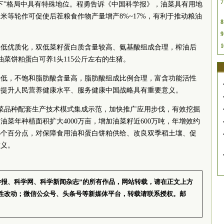
7
下”格局中具有特殊地位。程勇告诉《中国科学报》，油菜具有用地
米等轮作可促使后茬粮食作物产量增产8%~17%，有利于推动粮油
8
9
1
双低优质化，双低菜籽蛋白质含量较高、氨基酸组成合理，榨油后
菜饼粕蛋白可养1头115公斤左右的生猪。
量低，不饱和脂肪酸含量高，脂肪酸组成比例合理，富含功能活性
于提升人民营养健康水平、服务健康中国战略具有重要意义。
油菜品种配套生产技术模式集成示范，加快推广应用步伐，有效挖掘
菜年种植面积扩大4000万亩，增加油菜籽近600万吨，年增效约
约6个百分点，对保障食用油和蛋白饼粕供给、改良双季稻土壤、促
意义。
学报、科学网、科学新闻杂志”的所有作品，网站转载，请在正文上方
性改动；微信公众号、头条号等新媒体平台，转载请联系授权。邮