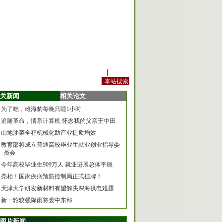
站内规定
|
手机版
关新闻
相关论文
为了吃，雌海豹每晚只睡1小时
追随革命，情系计算机 怀念我的父亲王中田
山地油菜全程机械化助产业提质增效
教育部将成立普通高校毕业生就业创业指导委
员会
今年高校毕业生909万人 就业进展总体平稳
亮相！国家疾病预防控制局正式挂牌！
天津大学研发新材料有望解决深海供电难题
新一轮较强降雨将袭中东部
图片新闻