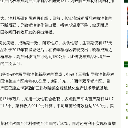
生产的极早熟高产油菜新品种阳光131，为破解三熟制冬闲田利用
巨大。油料所研究员程勇介绍，目前，长江流域稻后可种植油菜的
获期不断后延，导致稻油轮作茬口紧、播种期温度下降，缺乏耐迟
我国冬闲田有效开发的突出短板。
核病发病轻、成熟期一致、耐寒性好、抗倒性强，生育期仅有173天
品种于2017年获得登记后，在双季稻地区表现突出，晚稻成熟之
植早稻，高产田块亩产可达到150公斤，比传统早熟品种增产一
户的广泛认可。
一
31等突破性极早熟油菜新品种的育成，打破了三熟制早熟油菜品种
1
我国油菜主产区南移400公里，达到广东、广西等双季稻产区。目
2
产区已建立“稻稻油”三熟制油菜全程机械化生产技术示范基地。
3
光131示范片，采用一次性联合收获，多点测产平均亩产菜籽141.7
4
.5个、菜籽收入991.9元计算，平均每亩经济效益达596.9元，实
5
6
菜籽油占国产油料作物产油量的近50%，同时还有利于实现粮食增