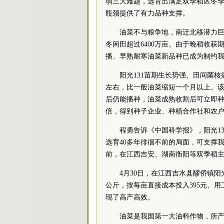
弱三大难题，选育出满足双季稻区冬季
瓶颈提供了有力品种支撑。
油菜不与粮争地，南迁北移潜力
冬闲田超过6400万亩。由于晚稻收
播、早熟耐寒油菜新品种已成为制约
阳光131苗期生长势强、田间菌
左右，比一般油菜缩短一个月以上。该
后仍能播种，油菜成熟收割后可立即种
倍，得到种子企业、种植合作社和农
程勇告诉《中国科学报》，阳光1
选育40多年徘徊不前的局面，可支撑
前，在江西吉安、湖南衡阳等双季稻主
4月30日，在江西吉水县醪侨镇阳
公斤，按每亩直接成本投入395元、用工1
现了高产高效。
油菜是我国第一大油料作物，所产