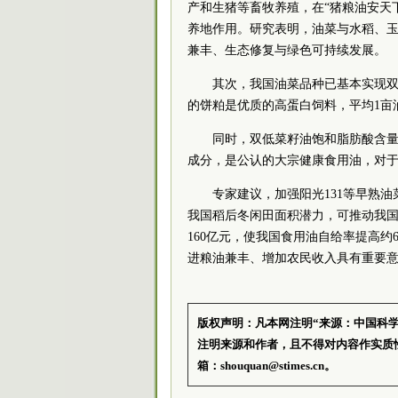
产和生猪等畜牧养殖，在“猪粮油安天
养地作用。研究表明，油菜与水稻、玉
兼丰、生态修复与绿色可持续发展。
其次，我国油菜品种已基本实现
的饼粕是优质的高蛋白饲料，平均1亩油
同时，双低菜籽油饱和脂肪酸含
成分，是公认的大宗健康食用油，对
专家建议，加强阳光131等早熟
我国稻后冬闲田面积潜力，可推动我国油
160亿元，使我国食用油自给率提高
进粮油兼丰、增加农民收入具有重要
版权声明：凡本网注明“来源：中国科
注明来源和作者，且不得对内容作实质
箱：shouquan@stimes.cn。