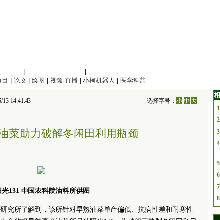
信息科学
|
地球科学
|
数理科学
|
管理综合
项目
|
论文
|
绘图
|
视频·直播
|
小柯机器人
|
医学科普
相
14:41:43
选择字号：
小
中
大
1
2
油菜助力破解冬闲田利用瓶颈
3
4
5
6
7
阳光131 中国农科院油料所供图
8
料研究所了解到，该所针对早熟油菜单产偏低、抗病性差和耐寒性