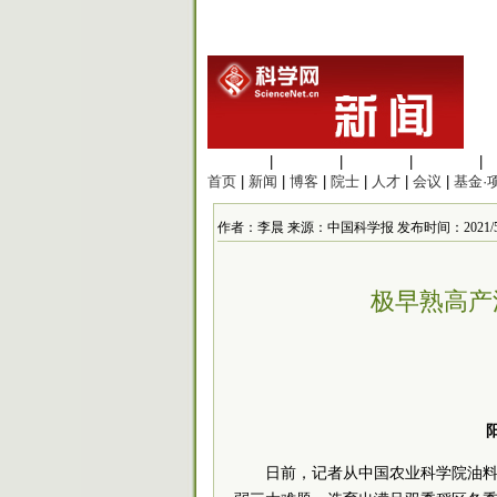
生命科学
|
医学科学
|
化学科学
|
工程材料
|
首页
|
新闻
|
博客
|
院士
|
人才
|
会议
|
基金·
作者：李晨 来源：中国科学报 发布时间：2021/5/13 
极早熟高产
日前，记者从中国农业科学院油