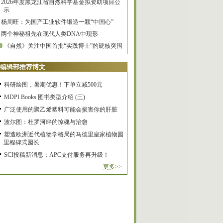
2026年度黑龙江省自然科学基金拟资助项目公
示
杨周旺：为国产工业软件锻造一颗“中国心”
两个神秘祖先在现代人类DNA中现形
0
《自然》关注中国首批“实践博士”的硬核突围
编辑部推荐博文
科研绘图，暑期优惠！下单立减500元
MDPI Books 图书类型介绍 (三)
广泛使用的聚乙烯塑料可能会损害你的肝脏
波尔图：杜罗河畔的惊魂与治愈
塑造欧洲近代植物学格局的马德里皇家植物园
里程碑式园长
SCI投稿新消息：APC支付服务再升级！
更多>>