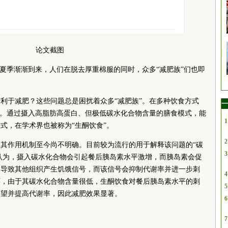
论文截图
着夏季渐渐到来，人们在脱去厚重棉服的同时，众多“减肥族”们也即
利于减肥？这些问题总是困扰着众多“减肥族”。在多种饮食方式
一
”。通过摄入高脂肪高蛋白、但极低碳水化合物含量的膳食模式，能
1
式，在学术界也被称为“生酮饮食”。
2
其作用机制至今尚不明确。目前较为流行的用于解释该问题的“碳
3
）认为，摄入碳水化合物会引起餐后胰岛素水平激增，而胰岛素会促
，导致其他组织产生饥饿信号，而该信号会抑制代谢率并进一步刺
4
环，由于其碳水化合物含量很低，生酮饮食对餐后胰岛素水平的刺
5
渴望并提高代谢率，因此减肥效果显著。
6
7