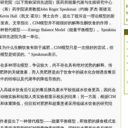
术研究院（以下简称深圳先进院
）医药所能量代谢与生殖研究中心
8
筹）药学院讲席教授John Roger Speakman（约翰·罗杰·斯彼克
9
evin Hall（凯文·霍尔）博士合作，提出了驳斥这一理论模型的新
1
式进行发表。文章指出，CIM模型并不能很好的解释生酮饮食的作用，
——Energy Balance Model（能量平衡模型）。Speakma
深圳先进院为第一单位。
及为什么生酮饮食有助于减肥，CIM模型只是一次很好的尝试，但
是错误的。” Speakman表示。
存在多种理论模型，争议较大，尚不存在具有绝对优势的解释。传
类肥胖的关键激素，而人类肥胖是由于饮食中的碳水化合物诱发餐后
织中的转移以及代谢率的降低导致的。
摄入高碳水饮食后引起的餐后胰岛素水平较低碳水饮食更高，因此会
动物实验和短期人类实验都显示相反的结果；另一方面，根据CIM
低和体重降低，但目前对肥胖和超重患者采用低碳水饮食的研究结
，作者提出了一种替代模型——能量平衡模型，即致肥的膳食模式造