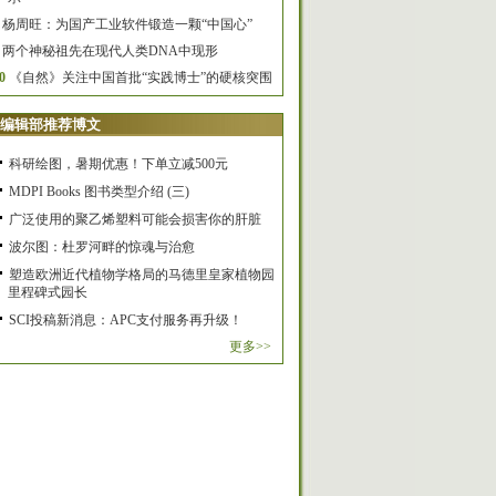
杨周旺：为国产工业软件锻造一颗“中国心”
两个神秘祖先在现代人类DNA中现形
0
《自然》关注中国首批“实践博士”的硬核突围
编辑部推荐博文
科研绘图，暑期优惠！下单立减500元
MDPI Books 图书类型介绍 (三)
广泛使用的聚乙烯塑料可能会损害你的肝脏
波尔图：杜罗河畔的惊魂与治愈
塑造欧洲近代植物学格局的马德里皇家植物园
里程碑式园长
SCI投稿新消息：APC支付服务再升级！
更多>>