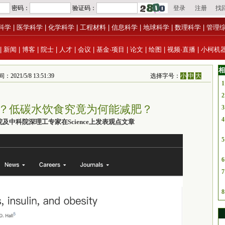
科学
|
医学科学
|
化学科学
|
工程材料
|
信息科学
|
地球科学
|
数理科学
|
管理
|
新闻
|
博客
|
院士
|
人才
|
会议
|
基金·项目
|
论文
|
绘图
|
视频·直播
|
小柯机
相
/5/8 13:51:39
选择字号：
小
中
大
1
2
？低碳水饮食究竟为何能减肥？
3
4
及中科院深理工专家在Science上发表观点文章
5
6
7
8