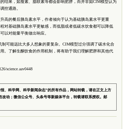
的结果，如瘦素、脂联素等都会影响肥胖，而并非如CIM模型认为
平调控通路。
致升高的餐后胰岛素水平，作者倾向于认为基础胰岛素水平更重
过程对基础胰岛素水平更敏感，而低脂或者低碳水饮食都可以降低
平可以对能量平衡做出响应。
机制可能远比大多人想象的要复杂。CIM模型过分强调了碳水化合
作用。了解生酮饮食的作用机制，将有助于我们理解肥胖和其他代
6/science.aav0448
学报、科学网、科学新闻杂志”的所有作品，网站转载，请在正文上方
性改动；微信公众号、头条号等新媒体平台，转载请联系授权。邮