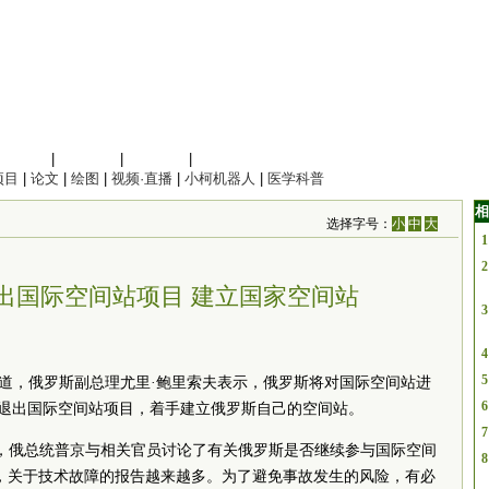
信息科学
|
地球科学
|
数理科学
|
管理综合
项目
|
论文
|
绘图
|
视频·直播
|
小柯机器人
|
医学科普
相
选择字号：
小
中
大
1
2
退出国际空间站项目 建立国家空间站
3
4
5
日报道，俄罗斯副总理尤里·鲍里索夫表示，俄罗斯将对国际空间站进
6
年)退出国际空间站项目，着手建立俄罗斯自己的空间站。
7
上，俄总统普京与相关
官员
讨论了有关俄罗斯是否继续参与国际空间
8
，关于技术故障的报告越来越多。为了避免事故发生的风险，有必