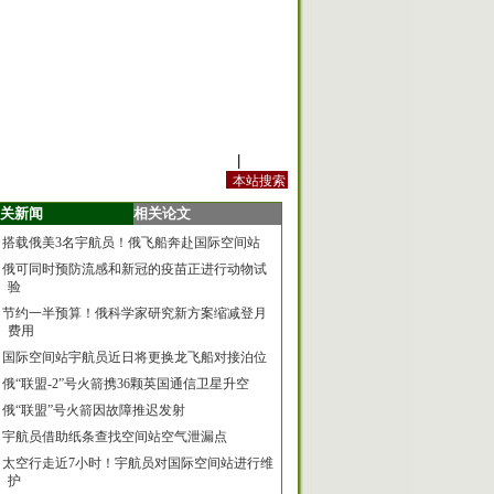
站内规定
|
手机版
关新闻
相关论文
搭载俄美3名宇航员！俄飞船奔赴国际空间站
俄可同时预防流感和新冠的疫苗正进行动物试
验
节约一半预算！俄科学家研究新方案缩减登月
费用
国际空间站宇航员近日将更换龙飞船对接泊位
俄“联盟-2”号火箭携36颗英国通信卫星升空
俄“联盟”号火箭因故障推迟发射
宇航员借助纸条查找空间站空气泄漏点
太空行走近7小时！宇航员对国际空间站进行维
护