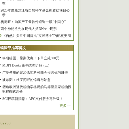
在
2026年度黑龙江省自然科学基金拟资助项目公
示
杨周旺：为国产工业软件锻造一颗“中国心”
两个神秘祖先在现代人类DNA中现形
0
《自然》关注中国首批“实践博士”的硬核突围
编辑部推荐博文
科研绘图，暑期优惠！下单立减500元
MDPI Books 图书类型介绍 (三)
广泛使用的聚乙烯塑料可能会损害你的肝脏
波尔图：杜罗河畔的惊魂与治愈
塑造欧洲近代植物学格局的马德里皇家植物园
里程碑式园长
SCI投稿新消息：APC支付服务再升级！
更多>>
32783