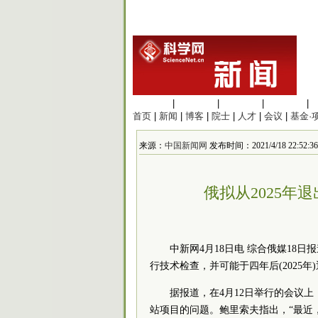
生命科学
|
医学科学
|
化学科学
|
工程材料
|
首页
|
新闻
|
博客
|
院士
|
人才
|
会议
|
基金·
来源：
中国新闻网
发布时间：2021/4/18 22:52:36
俄拟从2025年
中新网4月18日电 综合俄媒18
行技术检查，并可能于四年后(2025
据报道，在4月12日举行的会议
站项目的问题。鲍里索夫指出，“最近