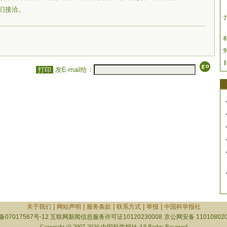
们接洽。
7
8
9
1
打印
发E-mail给：
|
|
|
|
|
关于我们
网站声明
服务条款
联系方式
举报
中国科学报社
备07017567号-12
互联网新闻信息服务许可证10120230008
京公网安备 110108020