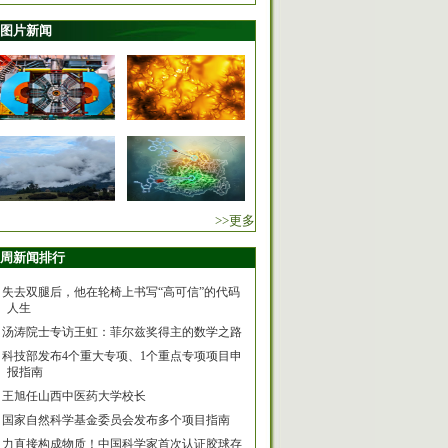
图片新闻
>>更多
周新闻排行
失去双腿后，他在轮椅上书写“高可信”的代码
人生
汤涛院士专访王虹：菲尔兹奖得主的数学之路
科技部发布4个重大专项、1个重点专项项目申
报指南
王旭任山西中医药大学校长
国家自然科学基金委员会发布多个项目指南
力直接构成物质！中国科学家首次认证胶球存