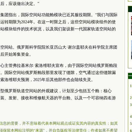
后，应该做出决定。”
集团指出，国际空间站功能舱模块已近其服役期限。“我们与国际
运转期限为2024年。在这一时限之后，这些空间站模块组件的使
间站模块组件的技术状况，以及我们架设新一代国家轨道空间站的
家空间站。俄罗斯
科学院
院长
亚历山大·谢尔盖耶夫在
科学院
主席团
年后开始筹集资金。
心主管弗拉基米尔·索洛维耶夫宣布，由于国际空间站俄罗斯舱段
站。国际空间站俄罗斯舱段那里发现了缝隙，空气通过这些缝隙漏
一
索洛维耶夫预测，2025年后其他部件也会陆续失灵。
1
出了新型俄罗斯轨道空间站的外观建议，计划至少包括五个舱：核心
组装、发射、接收和维修航天器的平台舱、以及一个可容纳四名游
2
3
4
信息的需要，并不意味着代表本网站观点或证实其内容的真实性；如其
5
须保留本网站注明的“来源”，并自负版权等法律责任；作者如果不希望
6