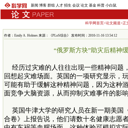
新闻
博客
群组
人才
招生
会议
论文
基金
科普
小白鼠
科学网首页
>
论文频道
>正
作者：Emily A. Holmes 来源：《PLoS综合》 发布时间：2010-11-16 13:54:12
“俄罗斯方块”助灾后精神
经历过灾难的人往往出现一些精神问题
回想起灾难场面。英国的一项研究显示，玩
可能有助于缓解这种精神问题，因为这种
面竞争大脑资源，从而抑制灾难事件的影
英国牛津大学的研究人员在新一期美国
合卷》上报告说，他们请数十名健康志愿
中有车祸等血腥场面，这种体验可模拟实