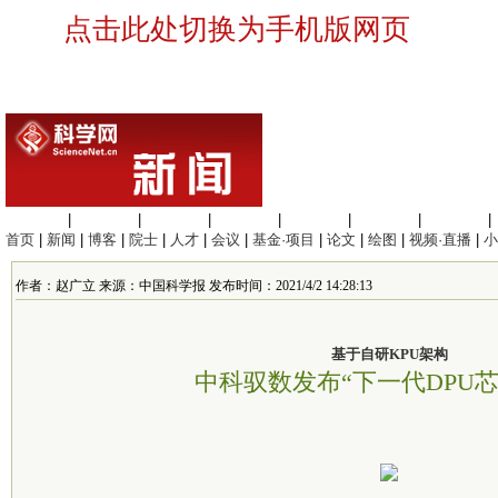
点击此处切换为手机版网页
生命科学
|
医学科学
|
化学科学
|
工程材料
|
信息科学
|
地球科学
|
数理科学
|
首页
|
新闻
|
博客
|
院士
|
人才
|
会议
|
基金·项目
|
论文
|
绘图
|
视频·直播
|
小
作者：赵广立 来源：中国科学报 发布时间：2021/4/2 14:28:13
基于自研KPU架构
中科驭数发布“下一代DPU芯