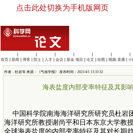
点击此处切换为手机版网页
生命科学
|
医学科学
|
化学科学
|
工程材料
|
信息科学
|
地球科学
|
数理科学
|
首页
|
新闻
|
博客
|
院士
|
人才
|
会议
|
基金·项目
|
论文
|
绘图
|
视频·直播
|
小
作者：杜岩等 来源：《气候学报》 发布时间：2021/4/1 13:33:32
海表盐度内部变率特征及其影
中国科学院南海海洋研究所研究员杜岩团队联
海洋研究所教授谢尚平和日本东京大学教授Yu 
全球海表盐度的内部变率特征及其对长期