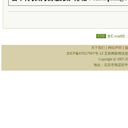
打印
发E-mail给
|
|
关于我们
网站声明
京ICP备07017567号-12
互联网新闻信息服
Copyright @ 2007-
地址：北京市海淀区中关村