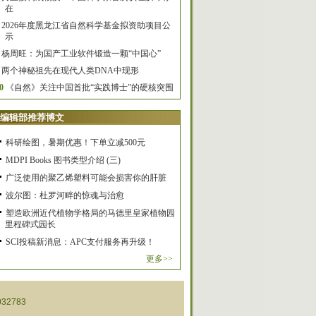
在
2026年度黑龙江省自然科学基金拟资助项目公
示
杨周旺：为国产工业软件锻造一颗“中国心”
两个神秘祖先在现代人类DNA中现形
0
《自然》关注中国首批“实践博士”的硬核突围
编辑部推荐博文
科研绘图，暑期优惠！下单立减500元
MDPI Books 图书类型介绍 (三)
广泛使用的聚乙烯塑料可能会损害你的肝脏
波尔图：杜罗河畔的惊魂与治愈
塑造欧洲近代植物学格局的马德里皇家植物园
里程碑式园长
SCI投稿新消息：APC支付服务再升级！
更多>>
32783