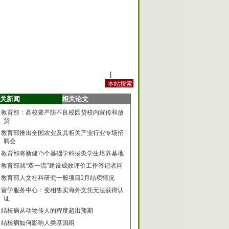
站内规定
|
手机版
关新闻
相关论文
教育部：高校要严防不良校园贷校内宣传和放
贷
教育部推出全国农业及其相关产业行业专场招
聘会
教育部将新建75个基础学科拔尖学生培养基地
教育部就“双一流”建设成效评价工作答记者问
教育部人文社科研究一般项目2月结项情况
留学服务中心：变相售卖海外文凭无法获得认
证
结核病从动物传人的程度超出预期
结核病如何影响人类基因组