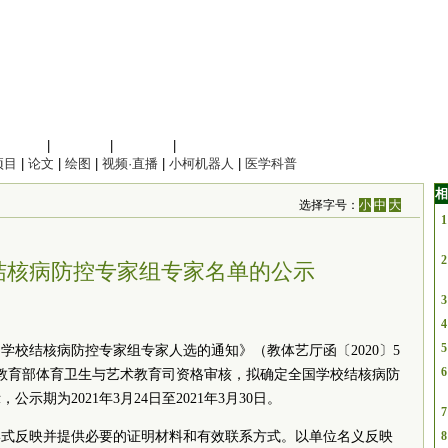
信息科学
|
地球科学
|
数理科学
|
管理综合
项目
|
论文
|
绘图
|
视频·直播
|
小柯机器人
|
医学科普
相
选择字号：
小
中
大
1
2
结核病防控专家组专家名单的公示
3
4
5
学校结核病防控专家组专家人选的通知》（教体艺厅函〔2020〕5
6
教育部体育卫生与艺术教育司资格审核，拟确定全国学校结核病防
示期为2021年3月24日至2021年3月30日。
7
形式反映并提供必要的证明材料和有效联系方式。以单位名义反映
8