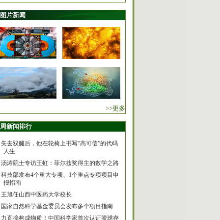
图片新闻
>>更多
周新闻排行
失去双腿后，他在轮椅上书写“高可信”的代码
人生
汤涛院士专访王虹：菲尔兹奖得主的数学之路
科技部发布4个重大专项、1个重点专项项目申
报指南
王旭任山西中医药大学校长
国家自然科学基金委员会发布多个项目指南
力直接构成物质！中国科学家首次认证胶球存