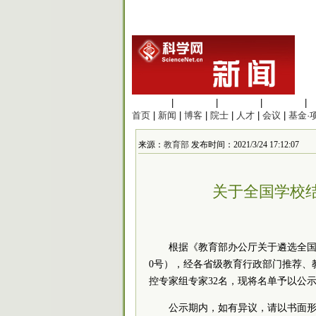
生命科学
|
医学科学
|
化学科学
|
工程材料
|
首页
|
新闻
|
博客
|
院士
|
人才
|
会议
|
基金·
来源：
教育部
发布时间：2021/3/24 17:12:07
关于全国学校
根据《教育部办公厅关于遴选全国
0号），经各省级教育行政部门推荐、
控专家组专家32名，现将名单予以公示，公
公示期内，如有异议，请以书面