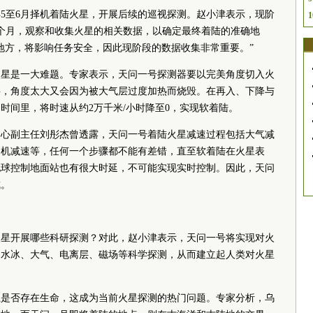
5至6月择机着陆火星，开展后续的巡视探测。赵小津表示，现阶
1
个月，观察和收集火星的相关数据，以确定最终着陆的准确地
地方，将影响任务安全，因此现阶段的数据收集非常重要。”
火星是一大难题。专家表示，天问一号探测器要以完美角度切入火
层，角度太大又会因为被大气层过度加热而烧毁。在再入、下降与
时间里，将时速从约2万千米/小时降至0，实现软着陆。
中心副主任刘彤杰曾透露，天问一号着陆火星减速过程包括大气减
动机减速等，任何一个步骤都不能有差错，直至软着陆在火星表
地球控制地面站也有很大时延，不可能实现实时控制。因此，天问
成。
火星开展哪些科研探测？对此，赵小津表示，天问一号将实现对火
、水冰、大气、电离层、磁场等科学探测，从而建立起人类对火星
上是否存在生命，这成为当前火星探测的热门问题。专家分析，乌