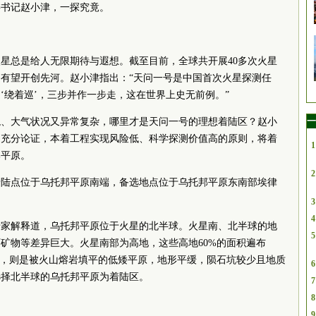
委
书记
赵小津，一探究竟。
星总是给人无限期待与遐想。截至目前，全球共开展40多次火星
有望开创先河。赵小津指出：“天问一号是中国首次火星探测任
‘绕着巡’，三步并作一步走，这在世界上史无前例。”
一
貌、大气状况又异常复杂，哪里才是天问一号的理想着陆区？赵小
的充分论证，本着工程实现风险低、科学探测价值高的原则，将着
1
邦平原。
2
着陆点位于乌托邦平原南端，备选地点位于乌托邦平原东南部埃律
3
4
专家解释道，乌托邦平原位于火星的北半球。火星南、北半球的地
5
矿物等差异巨大。火星南部为高地，这些高地60%的面积遍布
部，则是被火山熔岩填平的低矮平原，地形平缓，陨石坑较少且地质
6
选择北半球的乌托邦平原为着陆区。
7
8
9