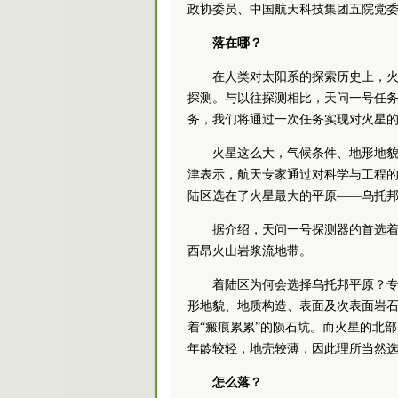
政协
委员
、中国航天科技集团五院
党
落在哪？
在人类对太阳系的探索历史上，火
探测。与以往探测相比，天问一号任务
务，我们将通过一次任务实现对火星的
火星这么大，气候条件、地形地
津表示，航天专家通过对科学与工程
陆区选在了火星最大的平原——乌托
据介绍，天问一号探测器的首选
西昂火山岩浆流地带。
着陆区为何会选择乌托邦平原？
形地貌、地质构造、表面及次表面岩石
着“瘢痕累累”的陨石坑。而火星的北
年龄较轻，地壳较薄，因此理所当然
怎么落？