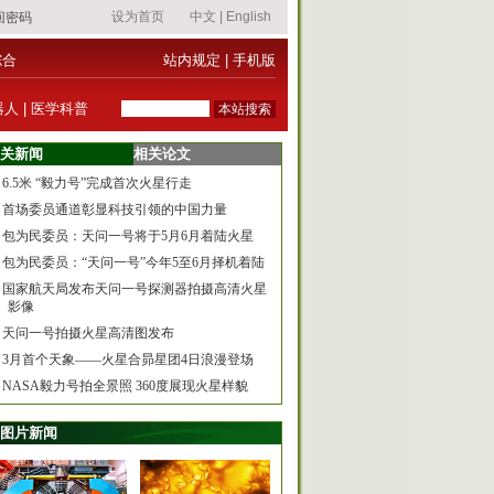
综合
站内规定
|
手机版
器人
|
医学科普
关新闻
相关论文
6.5米 “毅力号”完成首次火星行走
首场委员通道彰显科技引领的中国力量
包为民委员：天问一号将于5月6月着陆火星
包为民委员：“天问一号”今年5至6月择机着陆
国家航天局发布天问一号探测器拍摄高清火星
影像
天问一号拍摄火星高清图发布
3月首个天象——火星合昴星团4日浪漫登场
NASA毅力号拍全景照 360度展现火星样貌
图片新闻