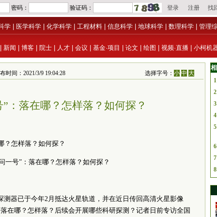
科学
|
医学科学
|
化学科学
|
工程材料
|
信息科学
|
地球科学
|
数理科学
|
管理
|
新闻
|
博客
|
院士
|
人才
|
会议
|
基金·项目
|
论文
|
绘图
|
视频·直播
|
小柯机
相
时间：2021/3/9 19:04:28
选择字号：
小
中
大
1
2
号”：落在哪？怎样落？如何探？
3
4
5
在哪？怎样落？如何探？
6
7
天问一号”：落在哪？怎样落？如何探？
8
探测器已于今年2月抵达火星轨道，并在近日传回高清火星影像
？落在哪？怎样落？后续会开展哪些科研探测？记者日前专访全国