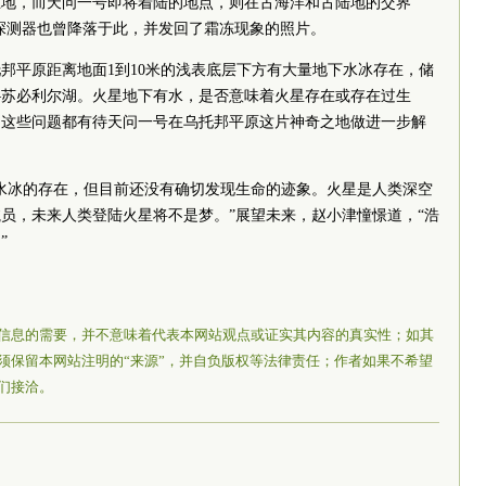
在地，而天问一号即将着陆的地点，则在古海洋和古陆地的交界
火星探测器也曾降落于此，并发回了霜冻现象的照片。
邦平原距离地面1到10米的浅表底层下方有大量地下水冰存在，储
—苏必利尔湖。火星地下有水，是否意味着火星存在或存在过生
？这些问题都有待天问一号在乌托邦平原这片神奇之地做进一步解
水冰的存在，但目前还没有确切发现生命的迹象。火星是人类深空
员，未来人类登陆火星将不是梦。”展望未来，赵小津憧憬道，“浩
”
信息的需要，并不意味着代表本网站观点或证实其内容的真实性；如其
须保留本网站注明的“来源”，并自负版权等法律责任；作者如果不希望
们接洽。