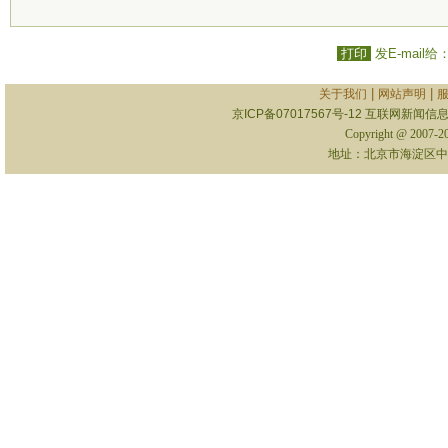
打印
发E-mail给
|
|
关于我们
网站声明
京ICP备07017567号-12
互联网新闻信息服
Copyright @ 2007-
地址：北京市海淀区中关村