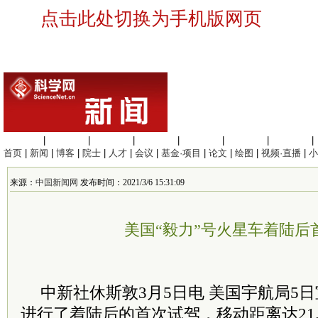
点击此处切换为手机版网页
生命科学
|
医学科学
|
化学科学
|
工程材料
|
信息科学
|
地球科学
|
数理科学
|
首页
|
新闻
|
博客
|
院士
|
人才
|
会议
|
基金·项目
|
论文
|
绘图
|
视频·直播
|
小
来源：
中国新闻网
发布时间：2021/3/6 15:31:09
美国“毅力”号火星车着陆后
中新社休斯敦3月5日电 美国宇航局5日
进行了着陆后的首次试驾，移动距离达21.3英