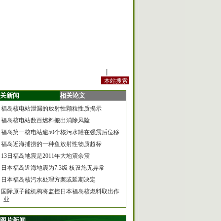
站内规定
|
手机版
关新闻
相关论文
福岛核电站泄漏的放射性颗粒性质揭示
福岛核电站数百燃料搬出消除风险
福岛第一核电站逾50个核污水罐在强震后位移
福岛近海捕捞的一种鱼放射性物质超标
13日福岛地震是2011年大地震余震
日本福岛近海地震为7.3级 核设施无异常
日本福岛核污水处理方案或延期决定
国际原子能机构将监控日本福岛核燃料取出作
业
图片新闻