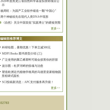
2026年度黑龙江省自然科学基金拟资助项目公
示
杨周旺：为国产工业软件锻造一颗“中国心”
两个神秘祖先在现代人类DNA中现形
0
《自然》关注中国首批“实践博士”的硬核突围
更多>>
编辑部推荐博文
科研绘图，暑期优惠！下单立减500元
MDPI Books 图书类型介绍 (三)
广泛使用的聚乙烯塑料可能会损害你的肝脏
波尔图：杜罗河畔的惊魂与治愈
塑造欧洲近代植物学格局的马德里皇家植物园
里程碑式园长
SCI投稿新消息：APC支付服务再升级！
更多>>
32783