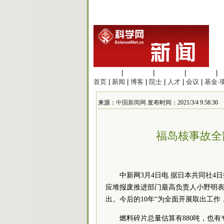
生命科学
|
医学科学
|
化学科学
|
工程材料
|
首页
|
新闻
|
博客
|
院士
|
人才
|
会议
|
基金·
来源：
中国新闻网
发布时间：2021/3/4 9:58:30
福岛核事故全
中新网3月4日电 据日本共同社4
应堆报废推进部门最高负责人小野明表示
出。今后的10年“为全面开展取出工作
燃料碎片总量估算有880吨，也有