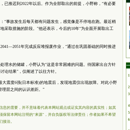
，已推迟到2022年以后。作为全部取出的前提，小野称，“有必要
道：“事故发生后每天都有问题发生，感觉像是不停地在跑。最近稍
地采取措施的阶段。”他还表示，今后的10年“为全面开展取出工
041—2051年完成反应堆报废作业，“通过在巩固基础的同时推进
处理水的储罐，小野认为“这是非常困难的问题。待国家出台方针
一
讨论结果”，仅阐述了以往方针。
1
生最大震度6强(日本标准)的地震后，发现地震仪出现故障。对此小野
2
管理层之间的认识差距。”
3
4
信息的需要，并不意味着代表本网站观点或证实其内容的真实性；如其
5
须保留本网站注明的“来源”，并自负版权等法律责任；作者如果不希望
6
们接洽。