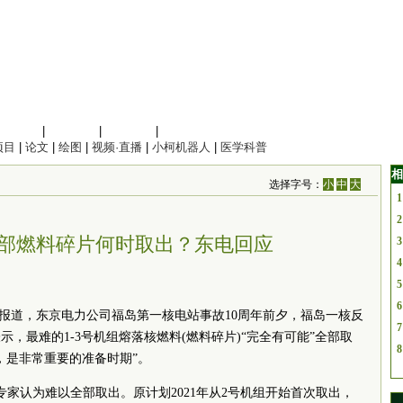
信息科学
|
地球科学
|
数理科学
|
管理综合
项目
|
论文
|
绘图
|
视频·直播
|
小柯机器人
|
医学科普
相
选择字号：
小
中
大
1
2
部燃料碎片何时取出？东电回应
3
4
5
6
日报道，东京电力公司福岛第一核电站事故10周年前夕，福岛一核反
7
，最难的1-3号机组熔落核燃料(燃料碎片)“完全有可能”全部取
8
，是非常重要的准备时期”。
专家认为难以全部取出。原计划2021年从2号机组开始首次取出，