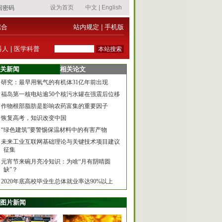
综合
站内规定
|
手机版
器人
|
医学科普
关新闻
相关论文
研究：最早用氧气的有机体31亿年前出现
福岛第一核电站逾50个核污水罐在强震后位移
作物根部脂肪是影响农药富集的重要因子
恢复高考，知识改变中国
“绿色建筑”要警惕保温材料中的有害产物
未来工业互联网基础理论与关键技术项目建议
征集
元宵节来碗月亮冷知识：为啥“月有阴晴圆
缺”？
2020年底高校毕业生总体就业率达90%以上
图片新闻