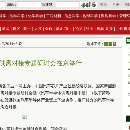
科学
|
医学科学
|
化学科学
|
工程材料
|
信息科学
|
地球科学
|
数理科学
|
管理
|
新闻
|
博客
|
院士
|
人才
|
会议
|
基金·项目
|
论文
|
绘图
|
视频·直播
|
小柯机
相
 14:43:42
选择字号：
小
中
大
1
2
供需对接专题研讨会在京举行
3
4
5
6
和装备工业一司主办，中国汽车芯片产业创新战略联盟、国家新能源
供需对接专题研讨会暨《汽车半导体供需对接手册》（以下简称
7
旨在促进我国汽车半导体产业链上下游协作，推广优秀的汽车半导
8
的沟通对接。
体供需对接专题研讨会现场。郑金武摄