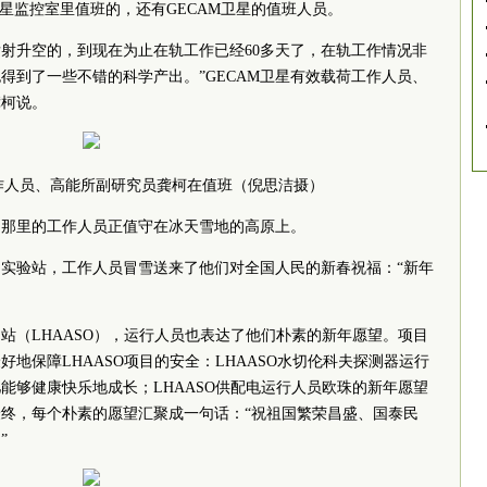
卫星监控室里值班的，还有GECAM卫星的值班人员。
10号发射升空的，到现在为止在轨工作已经60多天了，在轨工作情况非
得到了一些不错的科学产出。”GECAM卫星有效载荷工作人员、
龚柯说。
工作人员、高能所副研究员龚柯在值班（倪思洁摄）
，那里的工作人员正值守在冰天雪地的高原上。
探测实验站，工作人员冒雪送来了他们对全国人民的新春祝福：“新年
测站（LHAASO），运行人员也表达了他们朴素的新年愿望。项目
地保障LHAASO项目的安全：LHAASO水切伦科夫探测器运行
能够健康快乐地成长；LHAASO供配电运行人员欧珠的新年愿望
终，每个朴素的愿望汇聚成一句话：“祝祖国繁荣昌盛、国泰民
”