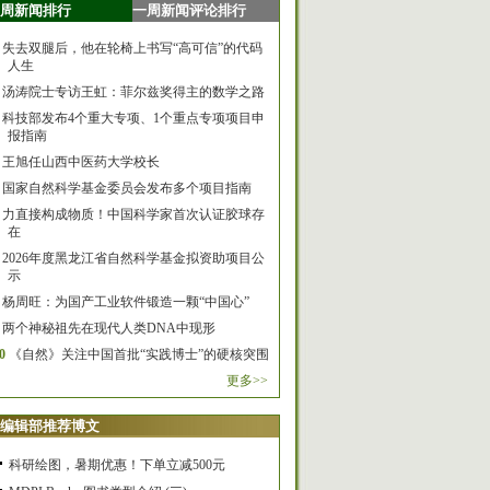
周新闻排行
一周新闻评论排行
失去双腿后，他在轮椅上书写“高可信”的代码
人生
汤涛院士专访王虹：菲尔兹奖得主的数学之路
科技部发布4个重大专项、1个重点专项项目申
报指南
王旭任山西中医药大学校长
国家自然科学基金委员会发布多个项目指南
力直接构成物质！中国科学家首次认证胶球存
在
2026年度黑龙江省自然科学基金拟资助项目公
示
杨周旺：为国产工业软件锻造一颗“中国心”
两个神秘祖先在现代人类DNA中现形
0
《自然》关注中国首批“实践博士”的硬核突围
更多>>
编辑部推荐博文
科研绘图，暑期优惠！下单立减500元