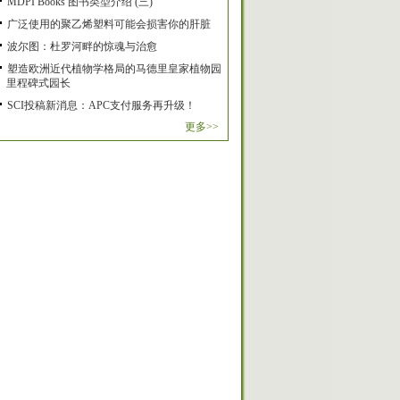
MDPI Books 图书类型介绍 (三)
广泛使用的聚乙烯塑料可能会损害你的肝脏
波尔图：杜罗河畔的惊魂与治愈
塑造欧洲近代植物学格局的马德里皇家植物园
里程碑式园长
SCI投稿新消息：APC支付服务再升级！
更多>>