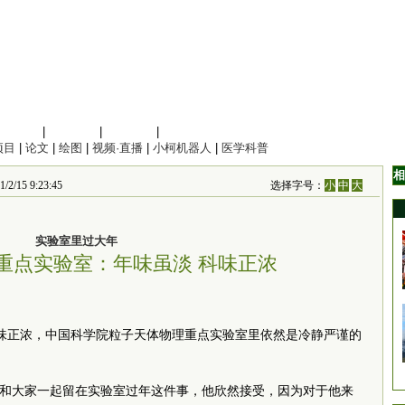
信息科学
|
地球科学
|
数理科学
|
管理综合
项目
|
论文
|
绘图
|
视频·直播
|
小柯机器人
|
医学科普
相
5 9:23:45
选择字号：
小
中
大
实验室里过大年
重点实验室：年味虽淡 科味正浓
年味正浓，中国科学院粒子天体物理重点实验室里依然是冷静严谨的
于和大家一起留在实验室过年这件事，他欣然接受，因为对于他来