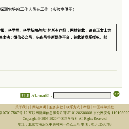
探测实验站工作人员在工作（实验室供图）
学报、科学网、科学新闻杂志”的所有作品，网站转载，请在正文上方
性改动；微信公众号、头条号等新媒体平台，转载请联系授权。邮
打印
发E-mail给：
|
|
|
|
|
关于我们
网站声明
服务条款
联系方式
举报
中国科学报社
备07017567号-12
互联网新闻信息服务许可证10120230008
京公网安备 110108020
Copyright @ 2007-2026 中国科学报社 All Rights Reserved
地址：北京市海淀区中关村南一条乙三号 电话：010-62580783