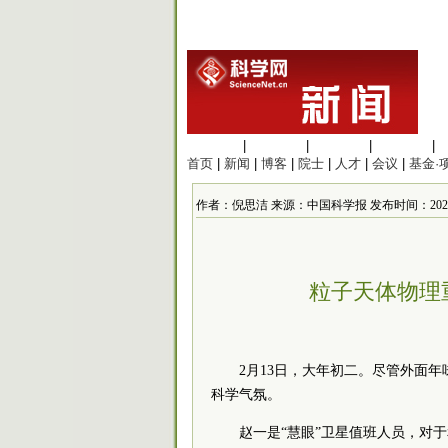
生命科学
|
医学科学
|
化学科学
|
工程材料
|
首页
|
新闻
|
博客
|
院士
|
人才
|
会议
|
基金·
作者：倪思洁 来源：中国科学报 发布时间：2021/2/1
粒子天体物理
2月13日，大年初二。尽管外面
科学气氛。
赵一是“慧眼”卫星值班人员，对