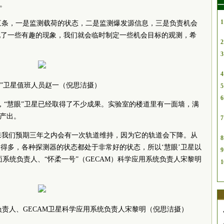
。
一
1
是三条，一是监测载荷的状态，二是监测爆发源信息，三是负责机会
现了一些有趣的现象，我们就会临时制定一些机会目标的观测，希
2
3
4
眼”卫星值班人员赵一（倪思洁摄）
5
6
来，“慧眼”卫星已经取得了不少成果。实验室的楼道里有一面墙，满
学产出。
7
原来我们预期三年之内会有一次轨道维持，因为它的轨道会下降。从
8
得多，各种探测器的状态都处于非常好的状态，所以‘慧眼’卫星以
9
面系统负责人、“怀柔一号”（GECAM）科学应用系统负责人宋黎明
1
负责人、GECAM卫星科学应用系统负责人宋黎明（倪思洁摄）