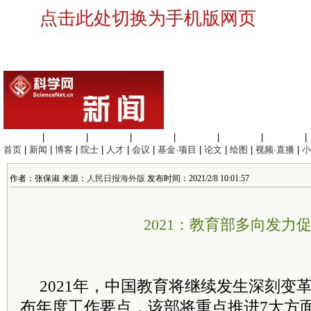
点击此处切换为手机版网页
生命科学
|
医学科学
|
化学科学
|
工程材料
|
信息科学
|
地球科学
|
数理科学
|
首页
|
新闻
|
博客
|
院士
|
人才
|
会议
|
基金·项目
|
论文
|
绘图
|
视频·直播
|
小
作者：张保淑 来源：
人民日报海外版
发布时间：2021/2/8 10:01:57
2021：教育部多向发力
2021年，中国教育将继续发生深刻变
布年度工作要点，该部将重点推进7大方面