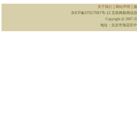
|
|
关于我们
网站声明
京ICP备07017567号-12
互联网新闻信息服
Copyright @ 2007-
地址：北京市海淀区中关村