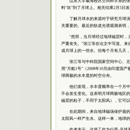
山东大学威海校区空间科学系的
料“吹”到了月球上。相关结果2月5日
了解月球水的来源对于研究月球
关重要的。最近的轨道光谱观测表明
“然而，当月球经过地球磁层时，
严重丧失。”张江等在论文中写道。来
成月球上的一些水。但每个月有几天
张江等与
中科院
国家空间中心、
用“月船1号”（2008年10月由印度国
球两极的水丰度的时空分布。
他们发现，水丰度概率在一个月
不会发生变化。这表明月球两极地区
磁层的粒子，不同于太阳风），它可
在此期间，来自地球磁场保护盾
太阳风一样产生水。这样一来，地球的
作者表示，这项工作为行星-月球