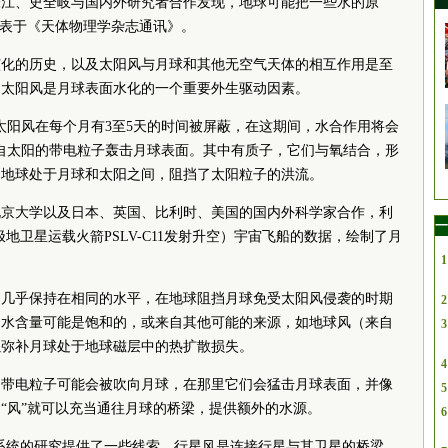
张江、史全岐与国内外研究者合作发现，地球可能把一些水的原
发表于《天体物理学杂志通讯》。
演化的历史，以及太阳风与月球和其他无空气天体的相互作用是至
，太阳风是月球表面水化的一个重要外生驱动因素。
太阳风在每个月有3至5天的时间被屏蔽，在这期间，水合作用将会
自太阳的带电粒子轰击月球表面。其中有质子，它们与氧结合，形
，地球处于月球和太阳之间，阻挡了太阳粒子的洪流。
北京大学以及日本、英国、比利时、美国的国内外科学家合作，利
一
产极地卫星运载火箭PSLV-C11发射升空）宇宙飞船的数据，绘制了月
1
中几乎保持在相同的水平，在地球阻挡月球免受太阳风侵袭的时期
2
的水含量可能是饱和的，或来自其他可能的来源，如地球风（来自
3
以弥补月球处于地球磁层中的热扩散损失。
4
的带电粒子可能会被吹向月球，在那里它们会猛击月球表面，并像
5
“风”就可以充当通往月球的桥梁，提供额外的水源。
6
系统的研究提供了一些线索，行星风是连接行星与其卫星的桥梁。