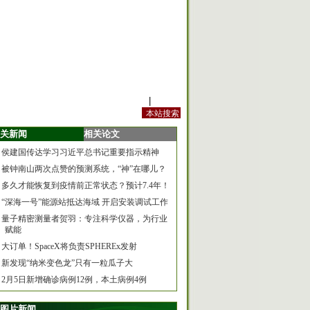
站内规定
|
手机版
关新闻
相关论文
侯建国传达学习习近平总书记重要指示精神
被钟南山两次点赞的预测系统，“神”在哪儿？
多久才能恢复到疫情前正常状态？预计7.4年！
“深海一号”能源站抵达海域 开启安装调试工作
量子精密测量者贺羽：专注科学仪器，为行业
赋能
大订单！SpaceX将负责SPHEREx发射
新发现“纳米变色龙”只有一粒瓜子大
2月5日新增确诊病例12例，本土病例4例
图片新闻