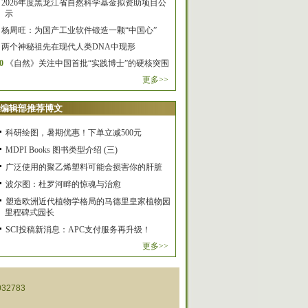
2026年度黑龙江省自然科学基金拟资助项目公
示
杨周旺：为国产工业软件锻造一颗“中国心”
两个神秘祖先在现代人类DNA中现形
0
《自然》关注中国首批“实践博士”的硬核突围
更多>>
编辑部推荐博文
科研绘图，暑期优惠！下单立减500元
MDPI Books 图书类型介绍 (三)
广泛使用的聚乙烯塑料可能会损害你的肝脏
波尔图：杜罗河畔的惊魂与治愈
塑造欧洲近代植物学格局的马德里皇家植物园
里程碑式园长
SCI投稿新消息：APC支付服务再升级！
更多>>
32783