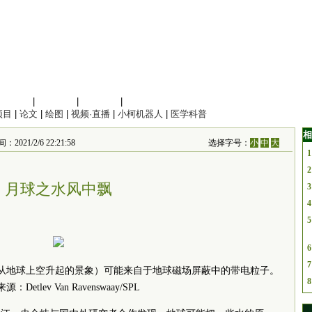
信息科学
|
地球科学
|
数理科学
|
管理综合
项目
|
论文
|
绘图
|
视频·直播
|
小柯机器人
|
医学科普
相
/2/6 22:21:58
选择字号：
小
中
大
1
2
月球之水风中飘
3
4
5
6
7
从地球上空升起的景象）可能来自于地球磁场屏蔽中的带电粒子。
8
：Detlev Van Ravenswaay/SPL