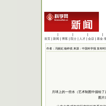
生命科学
|
医学科学
|
化学科学
|
工程材料
|
首页
|
新闻
|
博客
|
院士
|
人才
|
会议
|
基金·
作者：冯丽妃 杨梓倓 来源：中国科学报 发布时间：2021
月球上的一些水（艺术制图中描绘了
图片来源