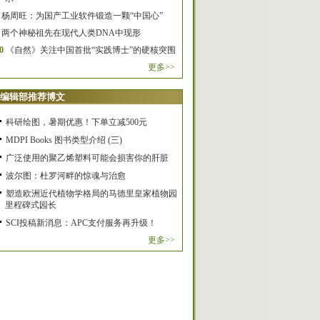
杨周旺：为国产工业软件锻造一颗“中国心”
两个神秘祖先在现代人类DNA中现形
0
《自然》关注中国首批“实践博士”的硬核突围
更多>>
编辑部推荐博文
科研绘图，暑期优惠！下单立减500元
MDPI Books 图书类型介绍 (三)
广泛使用的聚乙烯塑料可能会损害你的肝脏
波尔图：杜罗河畔的惊魂与治愈
塑造欧洲近代植物学格局的马德里皇家植物园
里程碑式园长
SCI投稿新消息：APC支付服务再升级！
更多>>