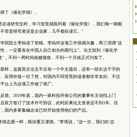
8
选择了《催化学报》。
9
1
还在读研究生时，学习室里就陈列着《催化学报》，我们每一期都
不管是研究者还是企业家，几乎都在读它。”
学院院士李灿读了初稿。李灿对这项工作很感兴趣，再三强调“这
性，一定要发在中国人自己创办的期刊上”。论文投到《催化学
道”，不到一周时间就被接收、不到一个月就正式刊发了。
文那样，这篇英文论文不仅有一个中文题目，还有一段长达千字的
点、应用价值一目了然，对国内不同背景的读者都非常友好。不仅
等平台上为这项工作做了推广。
反馈。2019年底，国内一家科技环保公司的董事长主动找上门
后双方签订了技术许可协议，此时距离论文发表还不到1年。目
投产，国内多家氯碱企业已经开始使用他们的产品。
考填志愿一样，既珍重又谨慎。”李瑛说，“这一次，我们的‘志