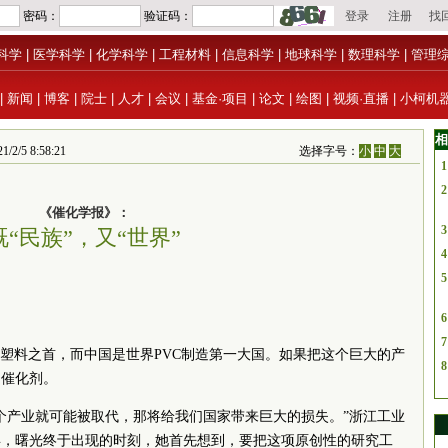
科学
|
医学科学
|
化学科学
|
工程材料
|
信息科学
|
地球科学
|
数理科学
|
管理
|
新闻
|
博客
|
院士
|
人才
|
会议
|
基金·项目
|
论文
|
绘图
|
视频·直播
|
小柯机
相
/5 8:58:21
选择字号：
小
中
大
1
2
《催化学报》：
3
既“民族”，又“世界”
4
5
6
7
用塑料之首，而中国是世界PVC制造第一大国。如果把这个巨大的产
8
是催化剂。
个产业就可能被取代，那将给我们国家带来巨大的损失。”浙江工业
年，曙光终于出现的时刻，她首先想到，要把这项原创性的研究工