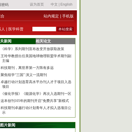
综合
站内规定
|
手机版
器人
|
医学科普
关新闻
相关论文
《科学》系列期刊宣布改变开放获取政策
王玲华教授出任美国地球物理联盟学术期刊副
主编
科技期刊，离世界第一方阵有多远
聚焦组学“三国” 演义一流期刊
卓越行动计划选育高水平办刊人才子项目入选
项目
《催化学报》《能源化学》再次入选期刊一区
这本创刊105年的期刊开启“免费共享”新模式
科技期刊卓越行动计划青年人才拟入选项目公
示
图片新闻