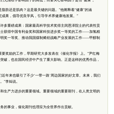
们无须在乎影响因子的高低，而要关心影响因子是否“健康”。
是脂肪还是肌肉？这是最关键的问题。”他阐释着“健康”的涵
究成果，倡导优良学风，引导学术界健康地发展。”
过许多重磅成果：国家最高科学技术奖得主闵恩泽院士的代表性贡
院士获得中国专利金奖和国家科技进步奖一等奖的工作——加氢精
发明奖一等奖、推动我国煤制烯烃战略产业发展的工作——甲醇制
重要奖励的工作，早期研究大多发表在《催化学报》上。”尹红梅
大突破，也在国民经济中产生了重大影响。正是这样的优秀作品，
们近年来也吸引了不少‘一带一路’周边国家的好文章。未来，我们
。”李灿说。
展和生产力进步的重要领域。重要领域的重要期刊，在人类文明的
服务的事业，催化期刊也理应为全世界作出贡献。