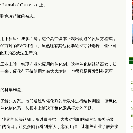
nal of Catalysis）上。
得到也读得懂的杂志。
作用下反应生成氯乙烯，这个高中课本上就出现过的反应方程式，
00万吨的PVC制造业。虽然还有其他化学途径可以选择，但中国
煤化工的乙炔法生产的。
一
烯工业上唯一实现产业化应用的催化剂。这种催化剂经济高效，却
1
样一来，催化剂不仅使用寿命大大缩短，也很容易挥发到外界环
2
级的科学难题。
3
到了解决方案。他们通过对催化剂的炭载体进行结构调控，使氯化
4
散催化剂体系，从根本上解决了氯化汞易挥发的问题。
5
6
工业界的传统认知，所以最开始，大家对我们的研究结果将信将
力的窗口，让更多同行看到并认可这项工作，让相关企业了解并接
7