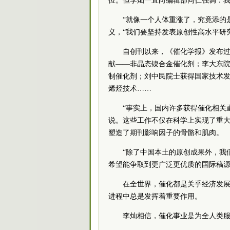
位。但李灿一直向编辑部同仁强调：我
“就像一个人体重涨了，究竟添的
义，“我们要坚持发表原创性高水平研
自创刊以来，《催化学报》发布
献——非晶态镍合金催化剂；李大东
制催化剂；刘中民院士获得国家技术
烯烃技术……
“事实上，国内许多获得催化相关
说。这些工作不仅在科学上实现了重
塑造了期刊影响因子的骨骼和肌肉。
“除了中国本土的原创成果外，我
希望能争取到更广泛更优质的国际稿源
在全世界，催化都是关乎经济发
进程中总是发挥着重要作用。
李灿相信，催化事业是为全人类