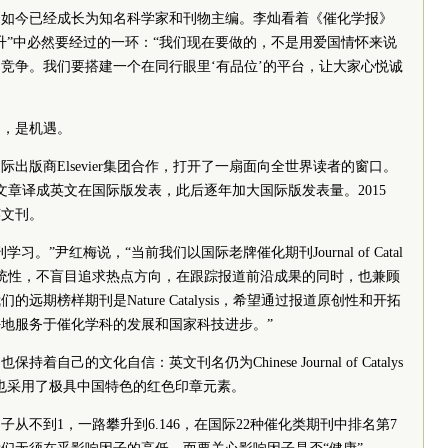
，如今已经成长为知名科学家和刊物主编。李灿看着《催化学报》
升”中必然要经过的一环：“我们现在要做的，不是用爱国情怀来说
竞争。我们要搭建一个在同行眼里‘有品位’的平台，让大家心悦诚
的，是机遇。
际出版商Elsevier集团合作，打开了一扇面向全世界读者的窗口。
文章译成英文在国际版发表，此后逐年加大国际版发表量。2015
英文刊。
。”尹红梅说，“当前我们以国际老牌催化期刊Journal of Catal
和系统性，不盲目追求热点方向，在跟踪报道前沿成果的同时，也兼顾
期榜样期刊是Nature Catalysis，希望通过报道原创性和开拓
地服务于催化学科的发展和国家科技进步。”
己的文化自信：英文刊名仍为Chinese Journal of Catalys
go设计也采用了极具中国特色的红色印章元素。
子从不到1，一路攀升到6.146，在国际22种催化类期刊中排名第7