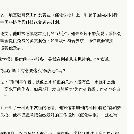
李鑫的一项基础研究工作发表在《催化学报》上，引起了国内外同行
四届中国科协优秀科技论文遴选计划。
论文，他时常感慨这本期刊的“贴心”：如果图片不够美观，编辑会
编辑会提供免费的英文润色；如果稿件符合要求，很快就会被接
转投其他杂志。
化学报》提供的一些服务，是我在别处从未见过的。”李鑫说。
贴心”吗？有必要这么“低姿态”吗？
法：“期刊与作者，就像是水和鱼的关系：没有鱼，水就不是活
、高水平的作者。如果期刊‘发自肺腑’地为作者着想，作者也会自
。”
》产生了一种近乎友谊的感情。他对这本期刊的种种“特色”都如数
常关心。他不仅愿意把自己最好的工作投到《催化学报》，还在写
用的信息，对更多的人有价值、有帮助。这样既能体现我们自己的