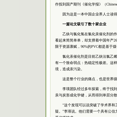
作投到国产期刊《催化学报》（Chinese Jour
因为这是一本中国企业界人士读
一篇论文吸引了数十家企业
乙炔与氯化氢在氯化汞催化剂的
看起来简简单单，却支撑着中国年产26
限于资源禀赋，90%的PVC都是基于
氯化汞催化剂是目前乙炔法氯乙
有一个致命弱点：热稳定性极差。这
境，造成汞污染。
这是整个行业的痛点，也是世界
李瑛团队经过多年探索，终于找
汞与炭形成化学键，从而得到单层分
“这个发现可以说突破了学术界和
疑。”李瑛说。他们需要一个具有公信