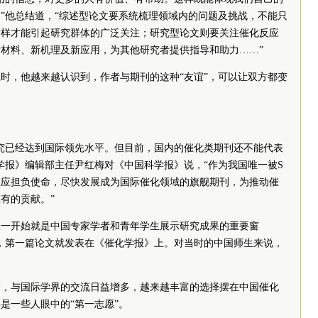
”他总结道，“综述型论文要系统梳理领域内的问题及挑战，不能只
这样才能引起研究群体的广泛关注；研究型论文则要关注催化反应
材料、新机理及新应用，为其他研究者提供指导和助力……”
时，他越来越认识到，作者与期刊的这种“友谊”，可以让双方都变
究已经达到国际领先水平。但目前，国内的催化类期刊还不能代表
学报》编辑部主任尹红梅对《中国科学报》说，“作为我国唯一被S
理应担负使命，尽快发展成为国际催化领域的旗舰期刊，为推动催
有的贡献。”
，从一开始就是中国专家学者和青年学生展示研究成果的重要窗
代），第一篇论文就发表在《催化学报》上。对当时的中国师生来说，
高，与国际学界的交流日益增多，越来越丰富的选择摆在中国催化
是一些人眼中的“第一志愿”。