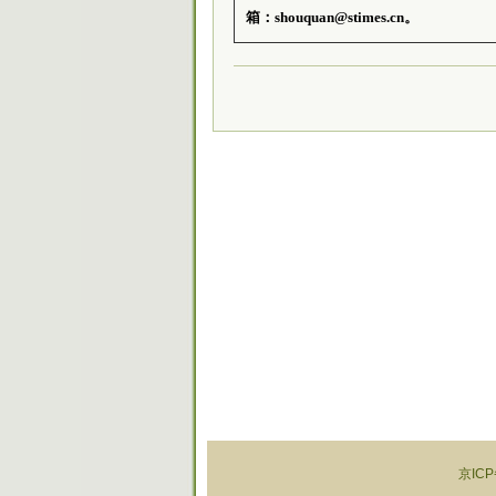
箱：shouquan@stimes.cn。
京ICP