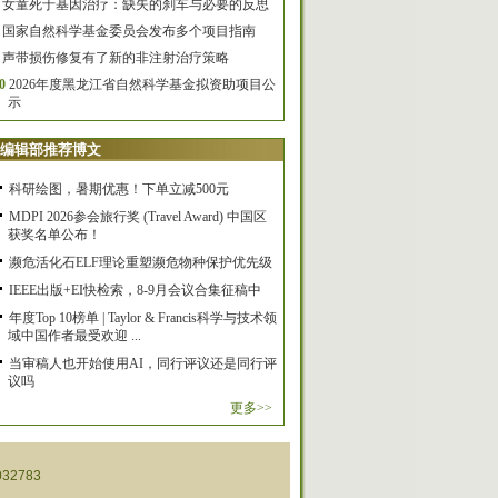
女童死于基因治疗：缺失的刹车与必要的反思
国家自然科学基金委员会发布多个项目指南
声带损伤修复有了新的非注射治疗策略
0
2026年度黑龙江省自然科学基金拟资助项目公
示
编辑部推荐博文
科研绘图，暑期优惠！下单立减500元
MDPI 2026参会旅行奖 (Travel Award) 中国区
获奖名单公布！
濒危活化石ELF理论重塑濒危物种保护优先级
IEEE出版+EI快检索，8-9月会议合集征稿中
年度Top 10榜单 | Taylor & Francis科学与技术领
域中国作者最受欢迎 ...
当审稿人也开始使用AI，同行评议还是同行评
议吗
更多>>
32783