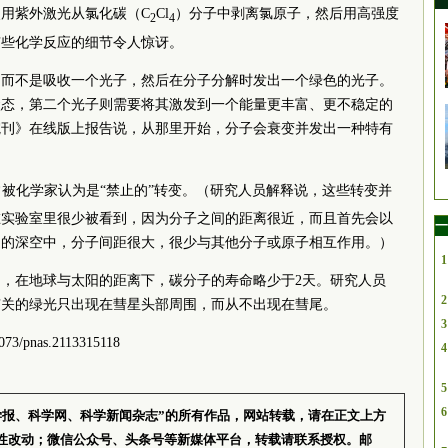
用紫外激光从氯化碳（C
Cl
）分子中剥离氯原子，然后用高强度
2
4
有些化学反应的细节令人惊讶。
，而不是吸收一个光子，然后在分子分解时发出一个绿色的光子。
状态，第二个光子则需要将其激发到一个能量更丰富、更不稳定的
院刊》在线版上报告说，从那里开始，分子会衰变并发出一种特有
被化学家认为是“禁止的”转变。（研究人员解释说，这些转变并
在实验室里很少被看到，因为分子之间的距离很近，而且首先会以
一
近的深空中，分子间距很大，很少与其他分子或原子相互作用。）
1
，在地球与太阳的距离下，碳分子的寿命略少于2天。研究人员
2
有关的绿光只出现在彗星头部周围，而从不出现在彗尾。
3
3/pnas.2113315118
4
5
6
学报、科学网、科学新闻杂志”的所有作品，网站转载，请在正文上方
性改动；微信公众号、头条号等新媒体平台，转载请联系授权。邮