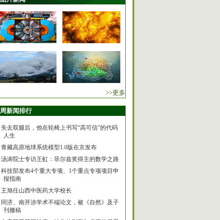
>>更多
周新闻排行
失去双腿后，他在轮椅上书写“高可信”的代码
人生
青藏高原地球系统模型1.0版在京发布
汤涛院士专访王虹：菲尔兹奖得主的数学之路
科技部发布4个重大专项、1个重点专项项目申
报指南
王旭任山西中医药大学校长
同济、南开涉学术不端论文，被《自然》及子
刊撤稿