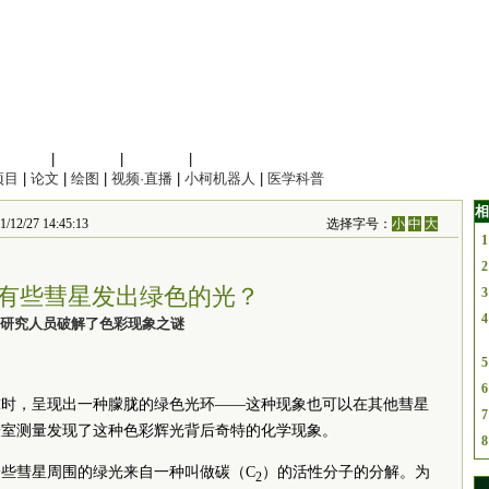
信息科学
|
地球科学
|
数理科学
|
管理综合
项目
|
论文
|
绘图
|
视频·直播
|
小柯机器人
|
医学科普
相
7 14:45:13
选择字号：
小
中
大
1
2
有些彗星发出绿色的光？
3
4
研究人员破解了色彩现象之谜
5
6
地球时，呈现出一种朦胧的绿色光环——这种现象也可以在其他彗星
7
验室测量发现了这种色彩辉光背后奇特的化学现象。
8
些彗星周围的绿光来自一种叫做碳（C
）的活性分子的分解。为
2