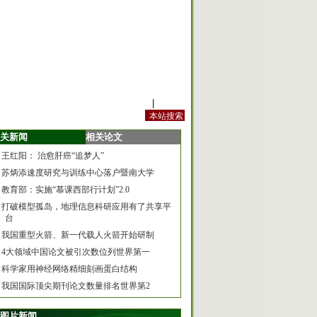
站内规定
|
手机版
关新闻
相关论文
王红阳： 治愈肝癌“追梦人”
苏炳添速度研究与训练中心落户暨南大学
教育部：实施“慕课西部行计划”2.0
打破模型孤岛，地理信息科研应用有了共享平
台
我国重型火箭、新一代载人火箭开始研制
4大领域中国论文被引次数位列世界第一
科学家用神经网络精细刻画蛋白结构
我国国际顶尖期刊论文数量排名世界第2
图片新闻