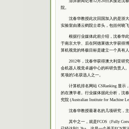
澎湃新闻记者12月20日从接近
院。
沈春华教授此次回国加入的是浙大
实验室由潘云鹤
院士
牵头，包括何晓
根据行业媒体此前介绍，沈春华
于南京大学、后在阿德莱德大学获得
算机视觉的终极目标是建立一个具有
2012年，沈春华获得澳大利亚研
会机器人视觉卓越中心的科研负责人
奖项的5名获选人之一。
计算机排名网站 CSRanking
的在澳学者。行业媒体据此分析，沈
究院 (Australian Institute for 
沈春华教授最著名的几项研究，
其中之一，就是FCOS（Fully Convol
已经达到1.3k+。这是一个基于FCN