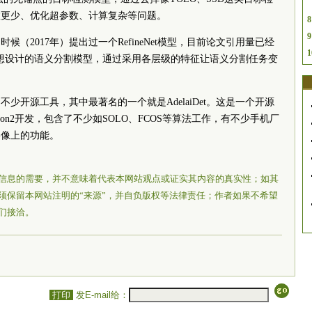
数更少、优化超参数、计算复杂等问题。
8
9
（2017年）提出过一个RefineNet模型，目前论文引用量已经
1
残差思想设计的语义分割模型，通过采用各层级的特征让语义分割任务变
少开源工具，其中最著名的一个就是AdelaiDet。这是一个开源
ron2开发，包含了不少如SOLO、FCOS等算法工作，有不少手机厂
影像上的功能。
信息的需要，并不意味着代表本网站观点或证实其内容的真实性；如其
须保留本网站注明的“来源”，并自负版权等法律责任；作者如果不希望
们接洽。
打印
发E-mail给：