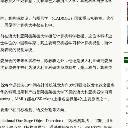
沈春华教授人士处获悉，沈春华已入职浙江大学计算机科学与技术学
的计算机辅助设计与图形学 （CAD&CG）国家重点实验室。这个
飞、周昆等计算机大牛都在其中。
此前在澳大利亚阿德莱德大学担任计算机科学教授。这位本科毕业
博士学位的中国科学家，其主要研究机器学习和计算机视觉，而计
人类表现的视觉系统。
一
究
委员
会的未来学者称号。除教职之外，他还是澳大利亚研究
委员
。沈春华去年被列为澳大利亚科研终身成就奖，是工程与计算机类
1
2
 显示，沈春华是过去10年间在计算机视觉方向3大顶级会议发表论文最多
3
春华的科研成果和产出是阿德莱德大学下属的澳大利亚机器学习研
Machine Learning，AIML) 能在CSRanking上排名世界第4的主要原因之一。
4
5
主要集中在目标检测、语义分割等方向。
6
utional One-Stage Object Detection）目标检测算法，目前引用量
7
算法的无锚点的目标检测模型，通过去掉像YOLO、SSD这类目标检