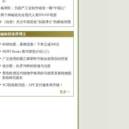
示
杨周旺：为国产工业软件锻造一颗“中国心”
两个神秘祖先在现代人类DNA中现形
0
《自然》关注中国首批“实践博士”的硬核突围
编辑部推荐博文
科研绘图，暑期优惠！下单立减500元
MDPI Books 图书类型介绍 (三)
广泛使用的聚乙烯塑料可能会损害你的肝脏
波尔图：杜罗河畔的惊魂与治愈
塑造欧洲近代植物学格局的马德里皇家植物园
里程碑式园长
SCI投稿新消息：APC支付服务再升级！
更多>>