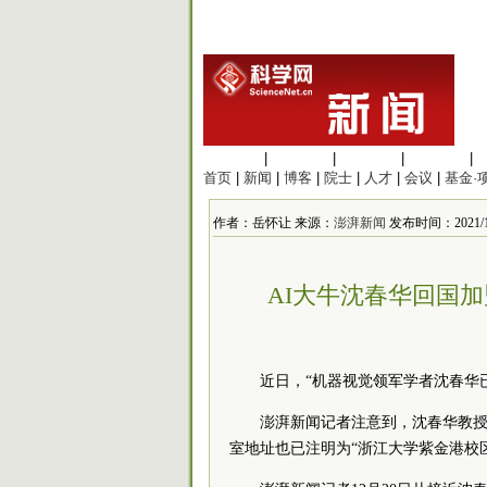
生命科学
|
医学科学
|
化学科学
|
工程材料
|
首页
|
新闻
|
博客
|
院士
|
人才
|
会议
|
基金·
作者：岳怀让 来源：
澎湃新闻
发布时间：2021/12/
AI大牛沈春华回国
近日，“机器视觉领军学者沈春华
澎湃新闻记者注意到，沈春华教授
室地址也已注明为“浙江大学紫金港校