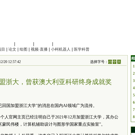
信息科学
|
地球科学
|
数理科学
|
管理综合
项目
|
论文
|
绘图
|
视频·直播
|
小柯机器人
|
医学科普
相
20 12:57:42
选择字号：
小
中
大
1
2
加盟浙大，曾获澳大利亚科研终身成就奖
3
4
5
6
已回国加盟浙江大学”的消息在国内AI领域广为流传。
7
个人官网主页已经注明自己于2021年12月加盟浙江大学，其办公
8
区蒙民伟楼，计算机辅助设计与图形学国家重点实验室”。