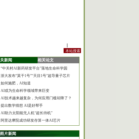
站内规定
|
手机版
关新闻
相关论文
“中关村AI新药研发平台”落地生命科学园
浙大发布“莫干1号”“天目1号”超导量子芯片
如何施肥，AI知道
AI或为生命科学领域带来巨变
AI技术越来越复杂，为何应用门槛却降了？
提出数学猜想 AI是好帮手
AI助力太阳能无人机“超长待机”
阿里达摩院成功研发存算一体AI芯片
图片新闻