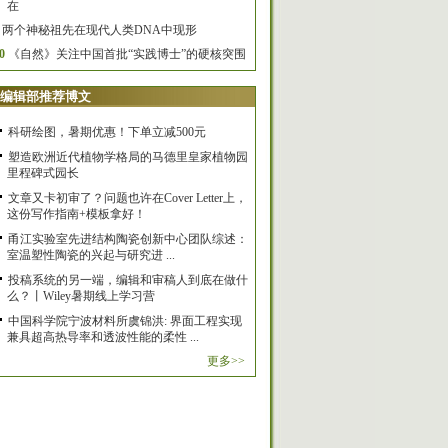
在
两个神秘祖先在现代人类DNA中现形
0
《自然》关注中国首批“实践博士”的硬核突围
编辑部推荐博文
科研绘图，暑期优惠！下单立减500元
塑造欧洲近代植物学格局的马德里皇家植物园
里程碑式园长
文章又卡初审了？问题也许在Cover Letter上，
这份写作指南+模板拿好！
甬江实验室先进结构陶瓷创新中心团队综述：
室温塑性陶瓷的兴起与研究进 ...
投稿系统的另一端，编辑和审稿人到底在做什
么？丨Wiley暑期线上学习营
中国科学院宁波材料所虞锦洪: 界面工程实现
兼具超高热导率和透波性能的柔性 ...
更多>>