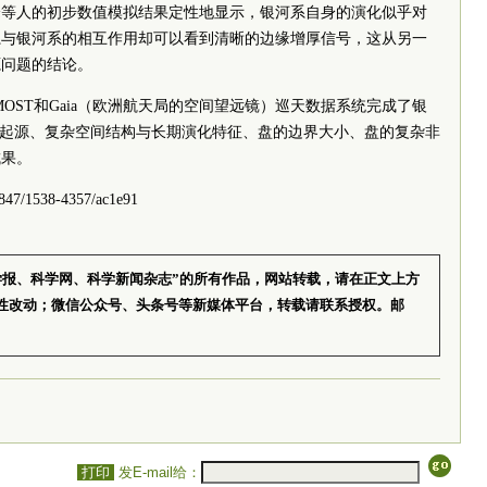
峰等人的初步数值模拟结果定性地显示，银河系自身的演化似乎对
系与银河系的相互作用却可以看到清晰的边缘增厚信号，这从另一
源问题的结论。
OST和Gaia（欧洲航天局的空间望远镜）巡天数据系统完成了银
曲起源、复杂空间结构与长期演化特征、盘的边界大小、盘的复杂非
成果。
7/1538-4357/ac1e91
学报、科学网、科学新闻杂志”的所有作品，网站转载，请在正文上方
性改动；微信公众号、头条号等新媒体平台，转载请联系授权。邮
打印
发E-mail给：