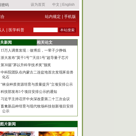
综合
站内规定
|
手机版
器人
|
医学科普
关新闻
相关论文
15万人调查发现：做博后，一辈子少挣钱
浙大发布“莫干1号”“天目1号”超导量子芯片
第30届“茅以升科学技术奖”颁奖
中科院团队在内蒙古二连盆地首次发现豕齿兽
化石
“林业种质资源培育与质量提升”立项安排公示
科技部发布1个项目安排公示的通知
习近平主持召开中央深改委第二十三次会议
畜禽新品种培育与现代牧场科技创新项目安排
公示
图片新闻