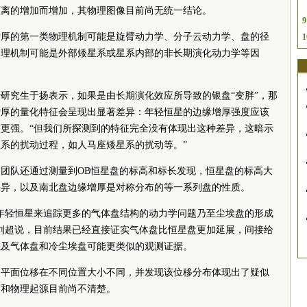
距离的增加而增加，其物理图像目前尚无统一结论。
9
增厚的第一类物理机制可能是旋臂动力学、分子云动力学、盘的径
1
物理机制可能是外部矮星系或星系内部的非长期演化动力学等因
研究生于扬表示，如果是由长期演化效应所导致的银盘“变胖”，那
增厚的量化特征会呈现出显著差异：年轻恒星的边缘增厚强度应该
更强。“但我们所探测到的特征完全没有体现出这种差异，这暗示
系的扰动过程，如人马座矮星系的扰动等。”
团队还通过测量到OB恒星盘的标高和标长发现，恒星盘的标高大
差异，以及南北盘边缘增厚是对称分布的等一系列盘的性质。
年轻恒星来追踪更多的气体盘结构的动力学问题乃至尘埃盘的形成
刘超说，目前结果已经直接证实气体盘比恒星盘更加延展，间接给
以及气体盘和冷尘埃盘可能更类似的观测证据。
中平面位移在不同位置大小不同，并发现该位移分布体现出了疑似
度和物理起源目前尚不清楚。