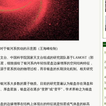
一
对于银河系扰动的示意图（王海峰绘制）
1
文台、中国科学院国家天文台组成的研究团队基于LAMOST（郭
2
巨星，细致描绘了银河系内年轻恒星盘边缘增厚的空间结构特征，
3
起源于星系扰动的物理过程，而非银盘的长期演化机制。相关研究
4
5
了银河系大多数的重子物质。目前的研究普遍认为银盘存在薄盘和
6
、厚盘星族，银盘还在逐步“变胖”或“变平”，学术界称之为银盘
7
8
银盘的边缘增厚在结构上体现出的特征就是恒星或气体盘的标高