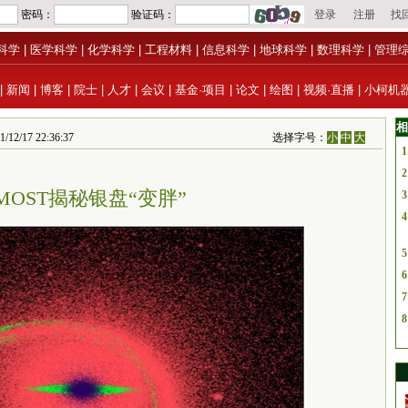
科学
|
医学科学
|
化学科学
|
工程材料
|
信息科学
|
地球科学
|
数理科学
|
管理
|
新闻
|
博客
|
院士
|
人才
|
会议
|
基金·项目
|
论文
|
绘图
|
视频·直播
|
小柯机
相
7 22:36:37
选择字号：
小
中
大
1
2
MOST揭秘银盘“变胖”
3
4
5
6
7
8