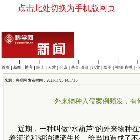
点击此处切换为手机版网页
生命科学
|
医学科学
|
化学科学
|
工程材料
|
信息科学
|
地球科学
|
数理科学
|
首页
|
新闻
|
博客
|
院士
|
人才
|
会议
|
基金·项目
|
论文
|
绘图
|
视频·直播
|
小
来源：
央视网
发布时间：2021/11/25 14:17:16
外来物种入侵案例频发，有
近期，一种叫做“水葫芦”的外来物种
着河道和湖泊漂流生长，给当地造成了不