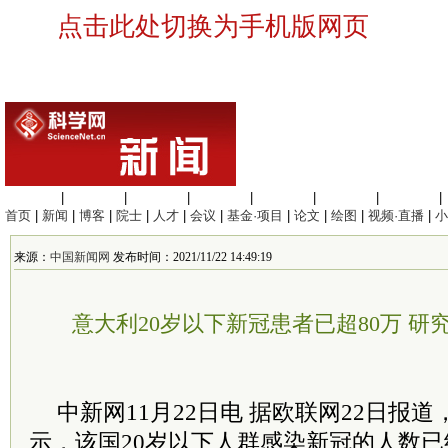
点击此处切换为手机版网页
生命科学
|
医学科学
|
化学科学
|
工程材料
|
信息科学
|
地球科学
|
数理科学
|
首页
|
新闻
|
博客
|
院士
|
人才
|
会议
|
基金·项目
|
论文
|
绘图
|
视频·直播
|
小
来源：
中国新闻网
发布时间：2021/11/22 14:49:19
意大利20岁以下新冠患者已超80万 
中新网11月22日电 据欧联网22日报
示，该国20岁以下人群感染新冠的人数已