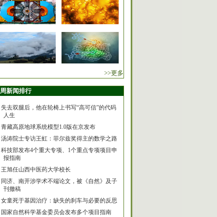
>>更多
周新闻排行
失去双腿后，他在轮椅上书写“高可信”的代码
人生
青藏高原地球系统模型1.0版在京发布
汤涛院士专访王虹：菲尔兹奖得主的数学之路
科技部发布4个重大专项、1个重点专项项目申
报指南
王旭任山西中医药大学校长
同济、南开涉学术不端论文，被《自然》及子
刊撤稿
女童死于基因治疗：缺失的刹车与必要的反思
国家自然科学基金委员会发布多个项目指南