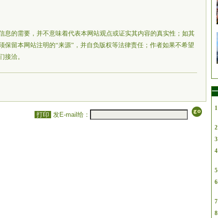
信息的需要，并不意味着代表本网站观点或证实其内容的真实性；如其
须保留本网站注明的“来源”，并自负版权等法律责任；作者如果不希望
们接洽。
一
1
打印
发E-mail给：
2
3
4
5
6
7
8