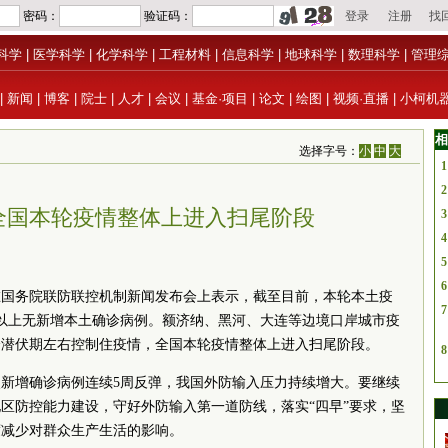
科学
|
医学科学
|
化学科学
|
工程材料
|
信息科学
|
地球科学
|
数理科学
|
管理
|
新闻
|
博客
|
院士
|
人才
|
会议
|
基金·项目
|
论文
|
绘图
|
视频·直播
|
小柯机
相
选择字号：
小
中
大
1
2
全国本轮疫情整体上进入扫尾阶段
3
4
5
6
在
国务院
联防联控机制新闻发布会上表示，截至目前，本轮本土疫
7
天以上无新增本土确诊病例。额济纳、黑河、大连等边境口岸城市疫
个潜伏期左右控制住疫情，全国本轮疫情整体上进入扫尾阶段。
8
新增确诊病例连续5周反弹，我国外防输入压力持续增大。要继续
区防控能力建设，守好外防输入第一道防线，落实“四早”要求，坚
度减少对群众生产生活的影响。