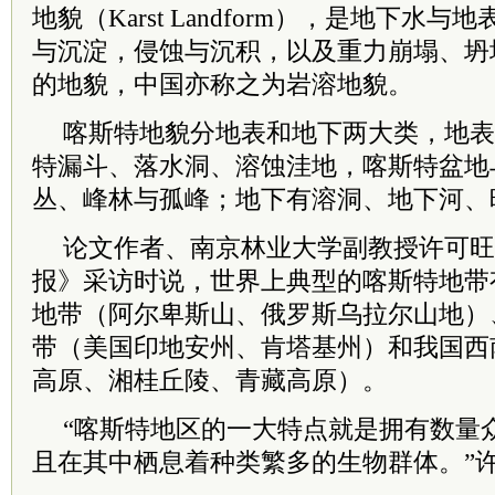
地貌（Karst Landform），是地下水
与沉淀，侵蚀与沉积，以及重力崩塌、坍
的地貌，中国亦称之为岩溶地貌。
喀斯特地貌分地表和地下两大类，地表
特漏斗、落水洞、溶蚀洼地，喀斯特盆地
丛、峰林与孤峰；地下有溶洞、地下河、
论文作者、南京林业大学副教授许可旺
报》采访时说，世界上典型的喀斯特地带
地带（阿尔卑斯山、俄罗斯乌拉尔山地）
带（美国印地安州、肯塔基州）和我国西
高原、湘桂丘陵、青藏高原）。
“喀斯特地区的一大特点就是拥有数量
且在其中栖息着种类繁多的生物群体。”