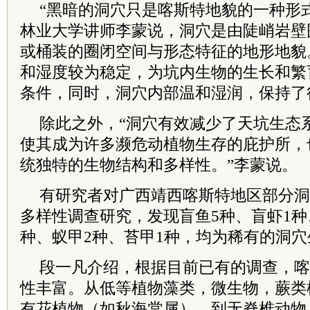
“黑暗的洞穴只是喀斯特地貌的一种形
林业大学讲师李蒙说，洞穴是由陡峭岩壁
或桶装的圈闭空间与形态特征的地形地貌
和湿度较为稳定，为坑内生物的生长和繁
条件，同时，洞穴内部温和湿润，保持了
除此之外，“洞穴有效减少了天坑生态
使其成为许多濒危动植物生存的庇护所，
统独特的生物结构和多样性。”李蒙说。
有研究者对广西靖西喀斯特地区部分洞
多样性调查研究，发现盲鱼5种、盲虾1种
种、蚁甲2种、苔甲1种，均为稀有的洞
段一凡介绍，根据目前已有的调查，喀
性丰富。从低等植物藻类，微生物，蕨类
有花植物（如秋海棠属），到无脊椎动物