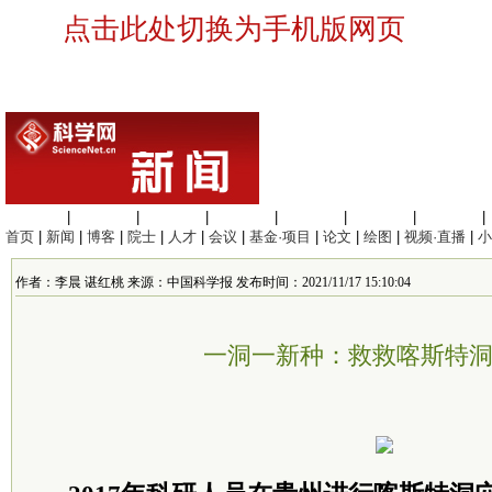
点击此处切换为手机版网页
生命科学
|
医学科学
|
化学科学
|
工程材料
|
信息科学
|
地球科学
|
数理科学
|
首页
|
新闻
|
博客
|
院士
|
人才
|
会议
|
基金·项目
|
论文
|
绘图
|
视频·直播
|
小
作者：李晨 谌红桃 来源：中国科学报 发布时间：2021/11/17 15:10:04
一洞一新种：救救喀斯特