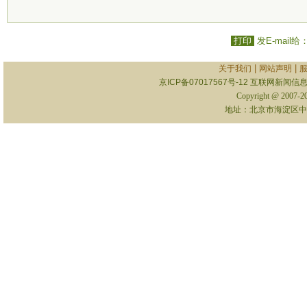
打印
发E-mail给
|
|
关于我们
网站声明
京ICP备07017567号-12
互联网新闻信息服
Copyright @ 2007-
地址：北京市海淀区中关村