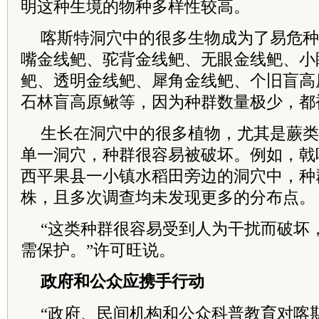
明这种生境的物种多样性较高。
喀斯特洞穴中的很多生物成为了易危种
嘴金线鲃、驼背金线鲃、无眼金线鲃、小
鲃、透明金线鲃、犀角金线鲃、个旧盲高
石林盲高原鳅等，因为种群数量极少，都
生长在洞穴中的很多植物，尤其是蕨类
单一洞穴，种群很容易被破坏。例如，戟
西平果县一小镇水稻田旁边的洞穴中，种群
株，且多次调查均未发现更多的分布点。
“这类种群很容易受到人为干扰而破坏
需保护。”许可旺说。
政府和公众应携手行动
“政府、民间机构和公众科普教育对喀